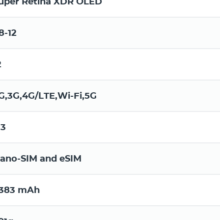
uper Retina XDR OLED
8-12
2
G,3G,4G/LTE,Wi-Fi,5G
.3
ano-SIM and eSIM
383 mAh