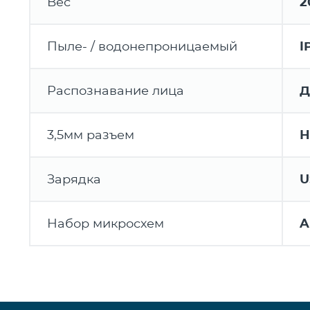
Вес
2
Пыле- / водонепроницаемый
I
Распознавание лица
Д
3,5мм разъем
Н
Зарядка
U
Набор микросхем
A