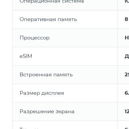
Операционная система
i
Оперативная память
8
Процессор
H
eSIM
Д
Встроенная память
2
Размер дисплея
6
Разрешение экрана
1