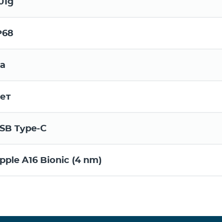
01g
P68
а
ет
SB Type-C
pple A16 Bionic (4 nm)