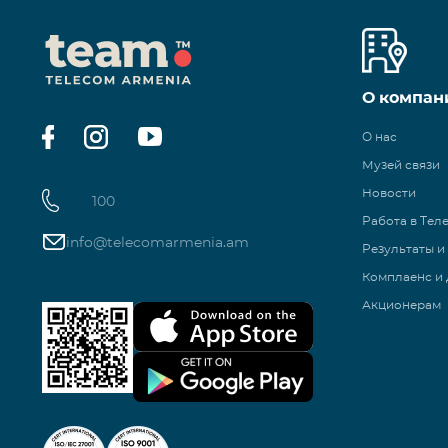
О компан
О нас
Музей связи
Новости
100
Работа в Тел
info@telecomarmenia.am
Результаты и
Комплаенс и 
Акционерам