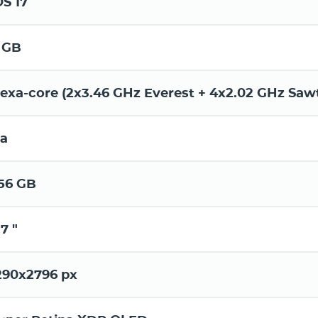
OS 17
 GB
exa-core (2x3.46 GHz Everest + 4x2.02 GHz Saw
а
56 GB
.7 "
290x2796 px