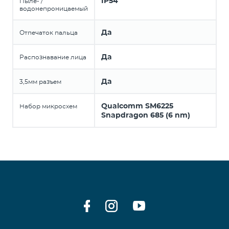
IP54
Пыле- /
водонепроницаемый
Да
Отпечаток пальца
Да
Распознавание лица
Да
3,5мм разъем
Qualcomm SM6225
Набор микросхем
Snapdragon 685 (6 nm)