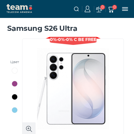
0
0
Samsung S26 Ultra
0%-0%-0% С BE FREE
Цвет