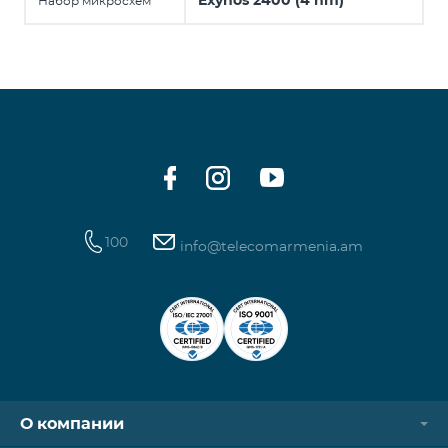
Exynos 2400 (4 nm)
Набор микросхем
100
info@telecomarmenia.am
О компании