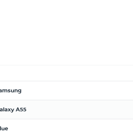
amsung
alaxy A55
lue