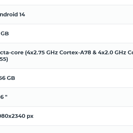
ndroid 14
 GB
cta-core (4x2.75 GHz Cortex-A78 & 4x2.0 GHz C
55)
56 GB
.6 "
080x2340 px