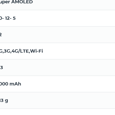
uper AMOLED
0- 12- 5
2
G,3G,4G/LTE,Wi-Fi
.3
000 mAh
13 g