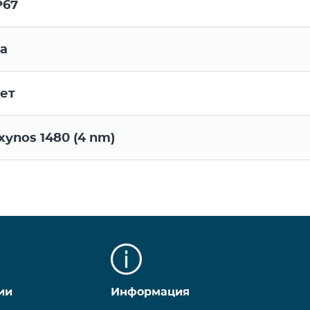
P67
а
ет
xynos 1480 (4 nm)
ии
Информация