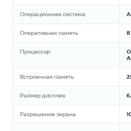
Операционная система
A
Оперативная память
8
Процессор
O
A
Встроенная память
2
Размер дисплея
6
Разрешение экрана
1