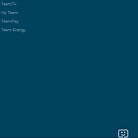
TeamTV
My Team
TeamPay
Team Energy