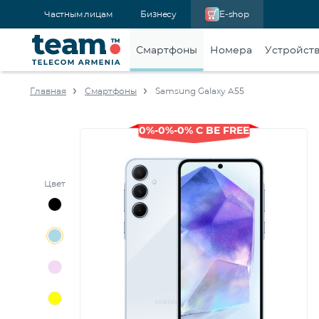
Частным лицам
Бизнесу
E-shop
Смартфоны
Номера
Устройст
Главная
Смартфоны
Samsung Galaxy A55
0%-0%-0% С BE FREE
Цвет