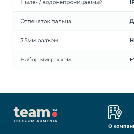
Пыле- / водонепроницаемый
I
Отпечаток пальца
Д
3,5мм разъем
Н
Набор микросхем
E
О компан