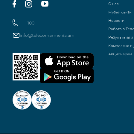
О нас
Музей связи
Новости
100
Работа в Тел
info@telecomarmenia.am
Результаты и
Комплаенс и 
Акционерам