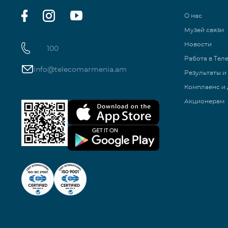
О нас
Музей связи
Новости
100
Работа в Тел
info@telecomarmenia.am
Результаты и
Комплаенс и 
Акционерам