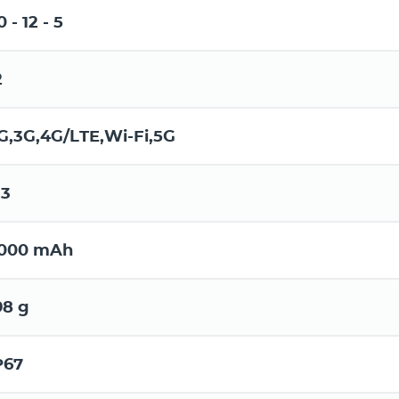
0 - 12 - 5
2
G,3G,4G/LTE,Wi-Fi,5G
.3
000 mAh
98 g
P67