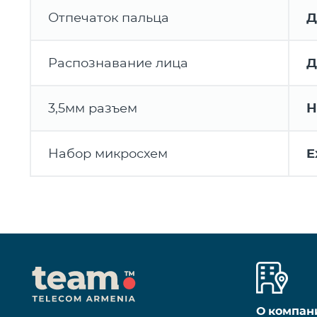
Отпечаток пальца
Д
Распознавание лица
Д
3,5мм разъем
Н
Набор микросхем
E
О компан