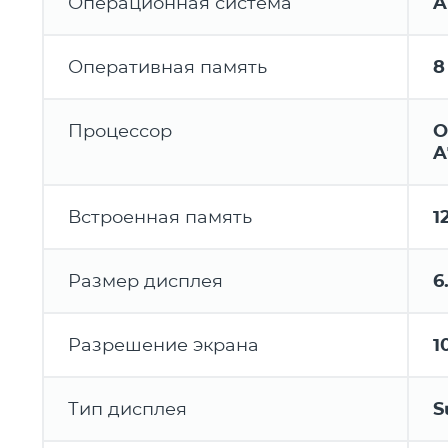
Операционная система
A
Оперативная память
8
Процессор
O
A
Встроенная память
1
Размер дисплея
6
Разрешение экрана
1
Тип дисплея
S