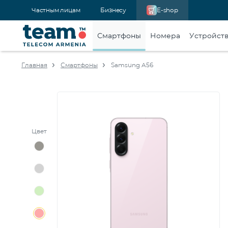
Частным лицам
Бизнесу
E-shop
Смартфоны
Номера
Устройст
Главная
Смартфоны
Samsung A56
Цвет