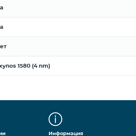
а
а
ет
xynos 1580 (4 nm)
ии
Информация