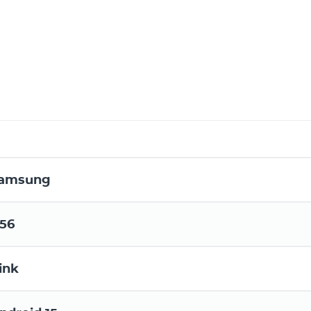
amsung
56
ink