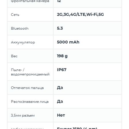
12
Фронтальная камера
2G,3G,4G/LTE,Wi-Fi,5G
Сеть
5.3
Bluetooth
5000 mAh
Аккумулятор
198 g
Вес
IP67
Пыле- /
водонепроницаемый
Да
Отпечаток пальца
Да
Распознавание лица
Нет
3,5мм разъем