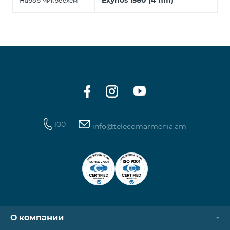
Exynos 1580 (4 nm)
Набор микросхем
100
info@telecomarmenia.am
О компании