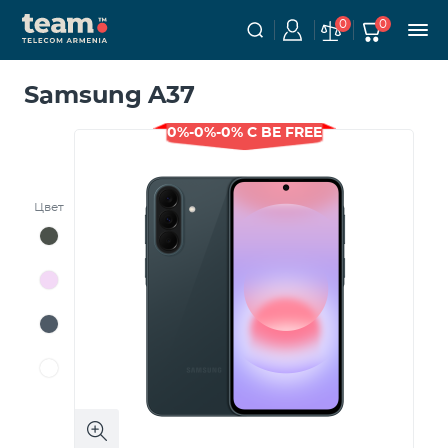
0
0
Samsung A37
0%-0%-0% С BE FREE
Цвет