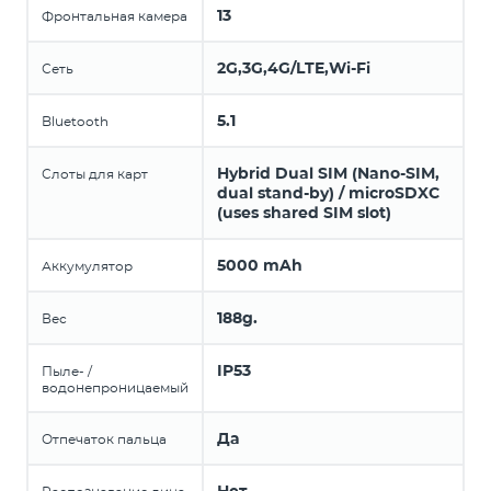
13
Фронтальная камера
2G,3G,4G/LTE,Wi-Fi
Сеть
5.1
Bluetooth
Hybrid Dual SIM (Nano-SIM,
Слоты для карт
dual stand-by) / microSDXC
(uses shared SIM slot)
5000 mAh
Аккумулятор
188g.
Вес
IP53
Пыле- /
водонепроницаемый
Да
Отпечаток пальца