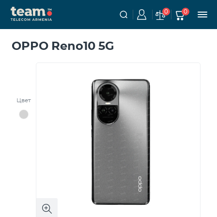
0
0
OPPO Reno10 5G
Цвет