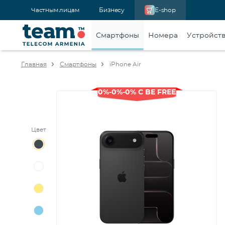
Частным лицам
Бизнесу
E-shop
Смартфоны
Номера
Устройст
Главная
Смартфоны
iPhone Air
0%-0%-0% С BE FREE
Цвет