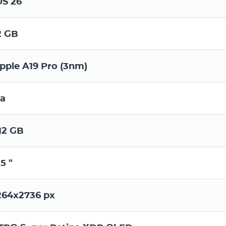
OS 26
2 GB
pple A19 Pro (3nm)
а
12 GB
.5 "
264x2736 px