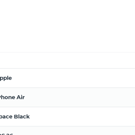
pple
Phone Air
pace Black