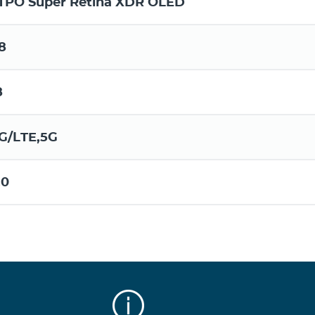
TPO Super Retina XDR OLED
8
8
G/LTE,5G
.0