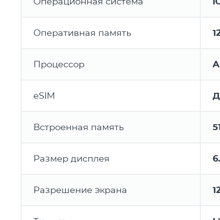
Операционная система
i
Оперативная память
1
Процессор
A
eSIM
Д
Встроенная память
5
Размер дисплея
6
Разрешение экрана
1