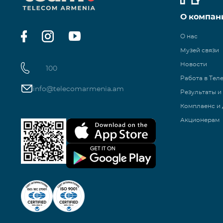
О компан
О нас
Музей связи
Новости
100
Работа в Тел
info@telecomarmenia.am
Результаты и
Комплаенс и 
Акционерам