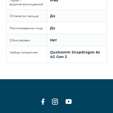
IP65
Пыле- /
водонепроницаемый
Да
Отпечаток пальца
Да
Распознавание лица
Нет
3,5мм разъем
Qualcomm Snapdragon 6s
Набор микросхем
4G Gen 2