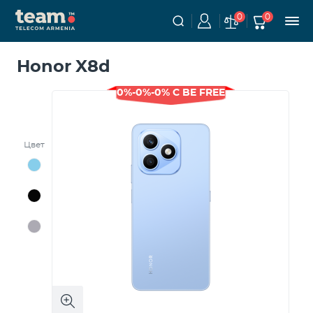
0
0
Honor X8d
0%-0%-0% С BE FREE
Цвет