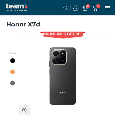
0
0
Honor X7d
0%-0%-0% С BE FREE
Цвет