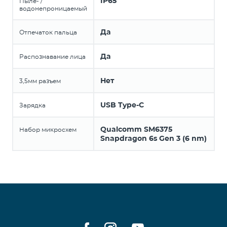
IP65
Пыле- /
водонепроницаемый
Да
Отпечаток пальца
Да
Распознавание лица
Нет
3,5мм разъем
USB Type-C
Зарядка
Qualcomm SM6375
Набор микросхем
Snapdragon 6s Gen 3 (6 nm)