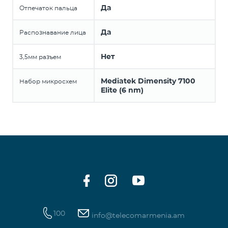
Да
Отпечаток пальца
Да
Распознавание лица
Нет
3,5мм разъем
Mediatek Dimensity 7100
Набор микросхем
Elite (6 nm)
100
info@telecomarmenia.am