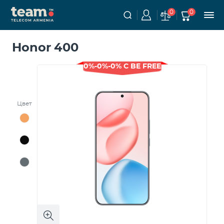
0
0
Honor 400
0%-0%-0% С BE FREE
Цвет