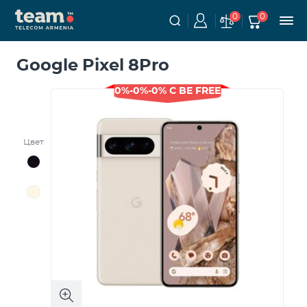
0
0
Google Pixel 8Pro
0%-0%-0% С BE FREE
Цвет