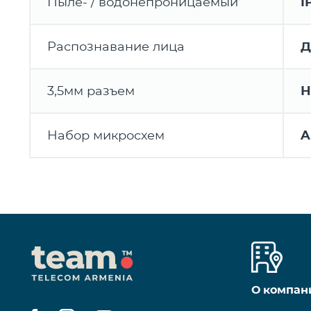
Пыле- / водонепроницаемый
I
Распознавание лица
Д
3,5мм разъем
Н
Набор микросхем
A
О компан