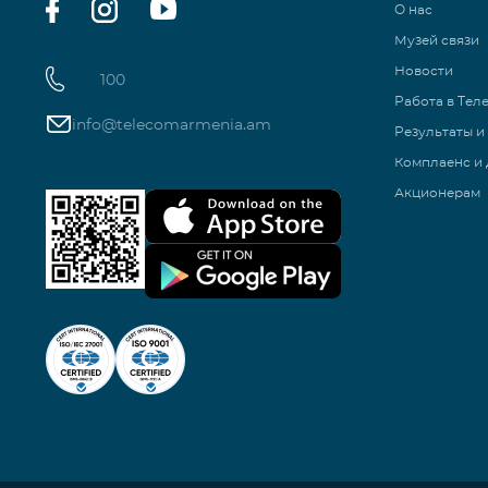
О нас
Музей связи
Новости
100
Работа в Тел
info@telecomarmenia.am
Результаты и
Комплаенс и 
Акционерам