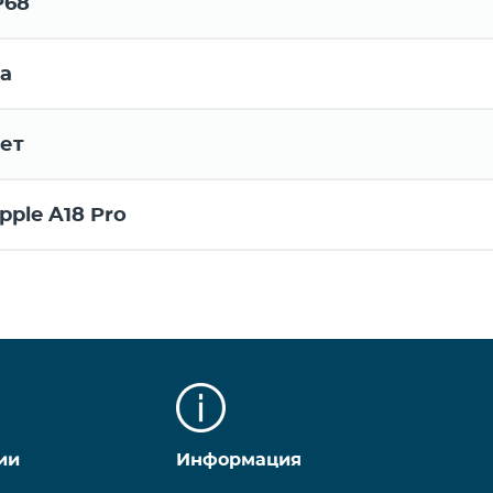
P68
а
ет
pple A18 Pro
ии
Информация