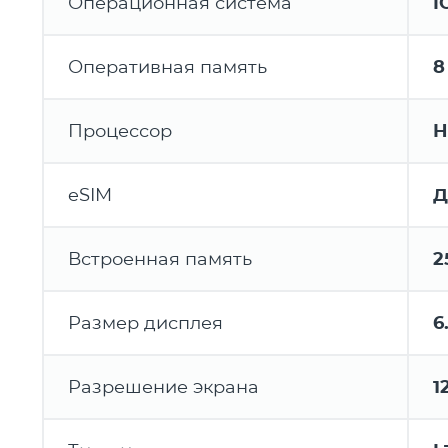
Операционная система
I
Оперативная память
8
Процессор
H
eSIM
Д
Встроенная память
2
Размер дисплея
6
Разрешение экрана
1