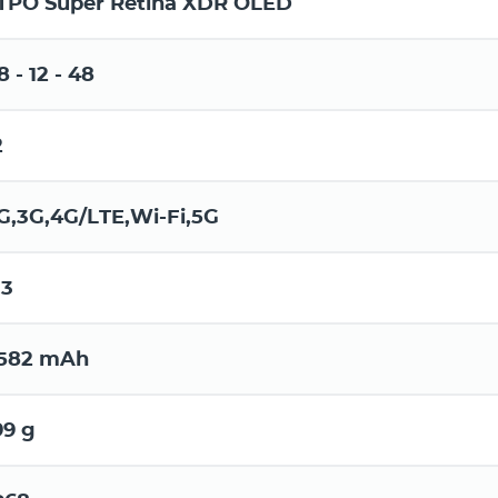
TPO Super Retina XDR OLED
8 - 12 - 48
2
G,3G,4G/LTE,Wi-Fi,5G
.3
582 mAh
99 g