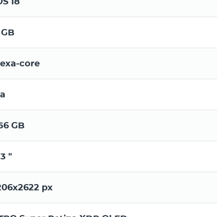
OS 18
 GB
exa-core
а
56 GB
.3 "
206x2622 px