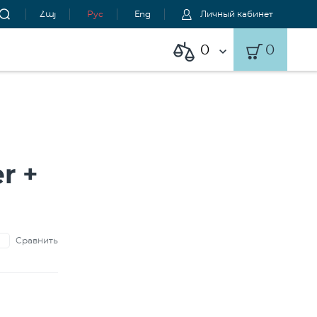
Հայ
Рус
Eng
Личный кабинет
0
0
r +
Сравнить