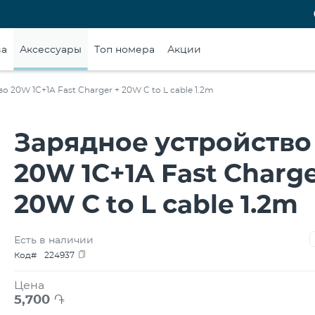
ва
Аксессуары
Топ номера
Акции
 20W 1C+1A Fast Charger + 20W C to L cable 1.2m
Зарядное устройство
20W 1C+1A Fast Charge
20W C to L cable 1.2m
Есть в наличии
Код#
224937
Цена
5,700
֏