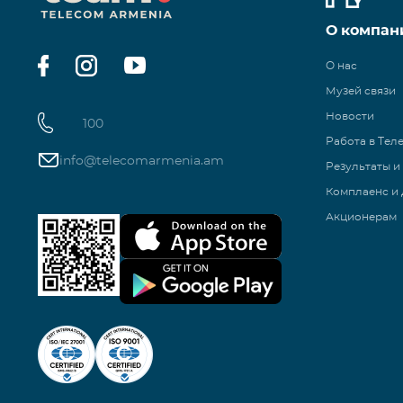
О компан
О нас
Музей связи
Новости
100
Работа в Тел
info@telecomarmenia.am
Результаты и
Комплаенс и 
Акционерам