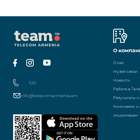
О компан
О нас
Музей связи
Новости
100
Работа в Тел
info@telecomarmenia.am
Результаты и
Комплаенс и 
Акционерам