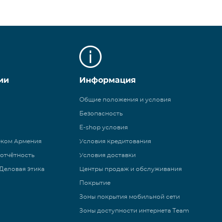
ии
Информация
Общие положения и условия
Безопасность
E-shop условия
еком Армения
Условия кредитования
 отчётность
Условия доставки
Деловая этика
Центры продаж и обслуживания
Покрытие
Зоны покрытия мобильной сети
Зоны доступности интернета Team