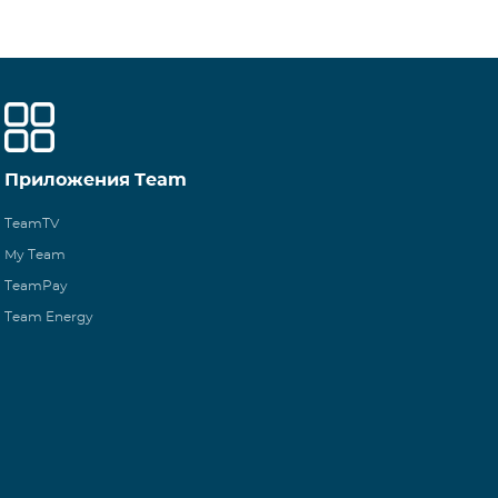
Приложения Team
TeamTV
My Team
TeamPay
Team Energy