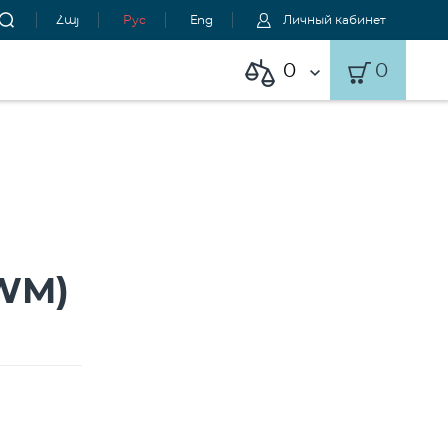
Հայ
Рус
Eng
Личный кабинет
0
0
WM)