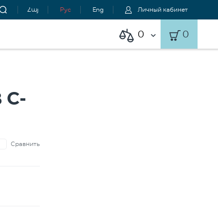
Հայ
Рус
Eng
Личный кабинет
0
0
 C-
Сравнить