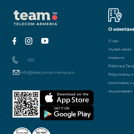
О компан
О нас
Музей связи
Новости
100
Работа в Тел
info@telecomarmenia.am
Результаты и
Комплаенс и 
Акционерам