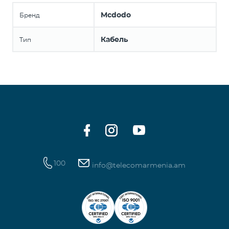
Mcdodo
Бренд
Кабель
Тип
100
info@telecomarmenia.am