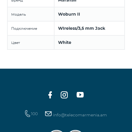
Marshall
Бренд
Woburn II
Модель
WIreless/3,5 mm Jack
Подключение
White
Цвет
100
info@telecomarmenia.am