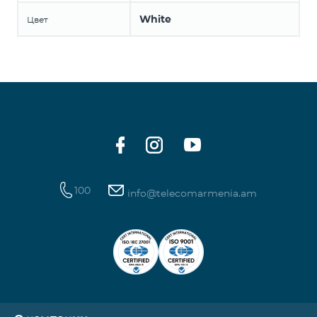
White
Цвет
100
info@telecomarmenia.am