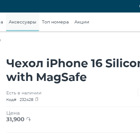
ва
Аксессуары
Топ номера
Акции
e
Чехол iPhone 16 Silico
with MagSafe
Есть в наличии
Код#
232428
Цена
31,900
֏