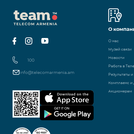
О компан
О нас
Музей связи
Новости
100
Работа в Тел
info@telecomarmenia.am
Результаты и
Комплаенс и 
Акционерам