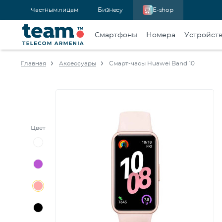
Частным лицам
Бизнесу
E-shop
Смартфоны
Номера
Устройст
Главная
Аксессуары
Смарт-часы Huawei Band 10
Цвет