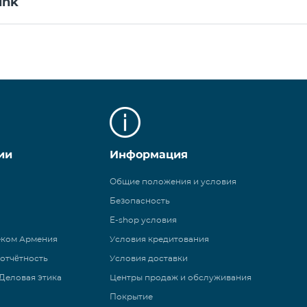
ink
ии
Информация
Общие положения и условия
Безопасность
E-shop условия
еком Армения
Условия кредитования
 отчётность
Условия доставки
Деловая этика
Центры продаж и обслуживания
Покрытие