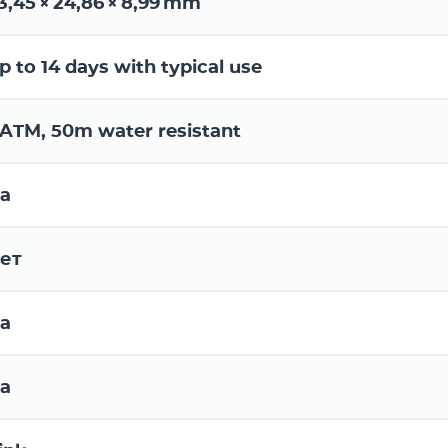
3,45 × 24,86 × 8,99 mm
p to 14 days with typical use
 ATM, 50m water resistant
а
ет
а
а