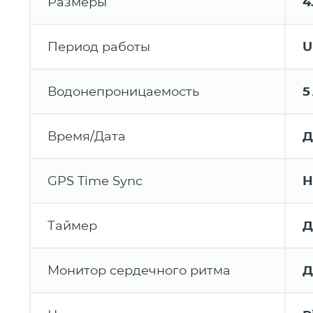
Размеры
4
Период работы
U
Водонепроницаемость
5
Время/Дата
Д
GPS Time Sync
Н
Таймер
Д
Монитор сердечного ритма
Д