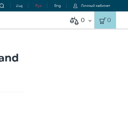
Հայ
Рус
Eng
Личный кабинет
0
0
and