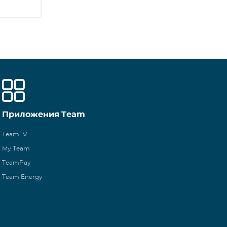
Приложения Team
TeamTV
My Team
TeamPay
Team Energy