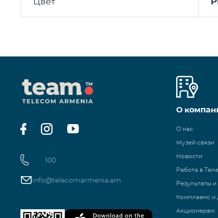
Цвет
P
О компан
О нас
Музей связи
Новости
100
Работа в Тел
info@telecomarmenia.am
Результаты и
Комплаенс и 
Акционерам