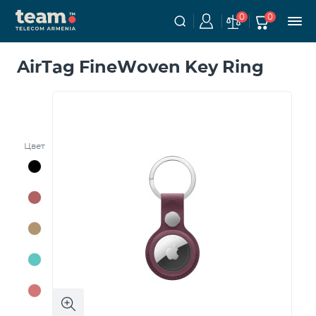
0
0
AirTag FineWoven Key Ring
Цвет