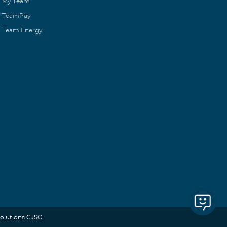
My Team
TeamPay
Team Energy
lutions CJSC.