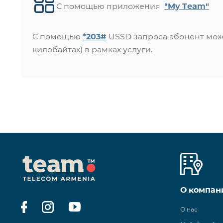
С помощью приложения
"My Team"
С помощью
*203#
USSD запроса абонент мож
килобайтах) в рамках услуги.
О компан
О нас