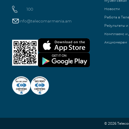
Музей связи
100
Новости
Работа в Тел
info@telecomarmenia.am
Результаты и
Комплаенс и 
Акционерам
© 2026 Telec