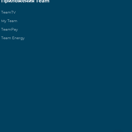
Приложения Team
TeamTV
My Team
TeamPay
Team Energy