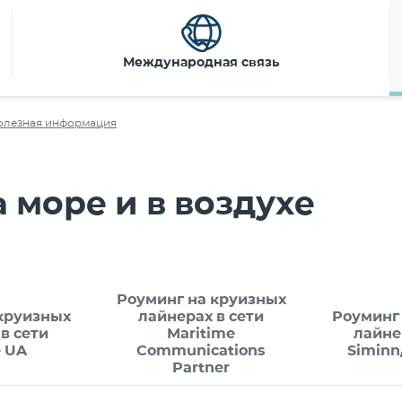
Международная связь
олезная информация
 море и в воздухе
Роуминг на круизных
круизных
лайнерах в сети
Роуминг
в сети
Maritime
лайне
e UA
Communications
Simin
Partner