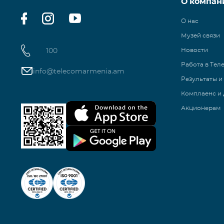
О компан
О нас
Музей связи
100
Новости
Работа в Тел
info@telecomarmenia.am
Результаты и
Комплаенс и 
Акционерам