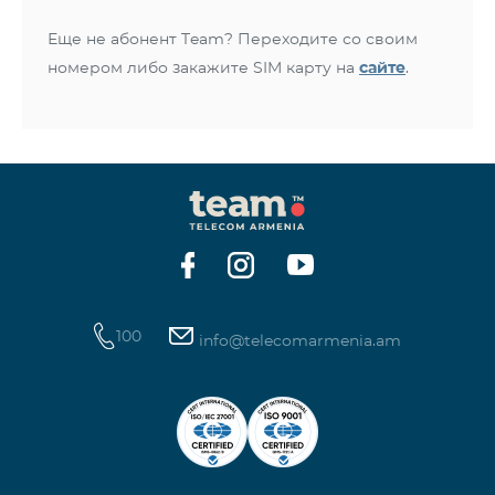
Еще не абонент Team? Переходите со своим
номером либо закажите SIM карту на
сайте
.
100
info@telecomarmenia.am