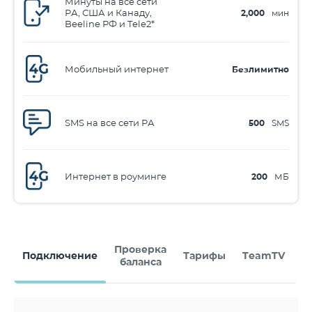
Минуты на все сети
РА, США и Канаду,
2,000
мин
Beeline РФ и Tele2*
Мобильный интернет
Безлимитно
SMS на все сети РА
500
SMS
Интернет в роуминге
200
МБ
Проверка
Подключение
Тарифы
TeamTV
м
баланса