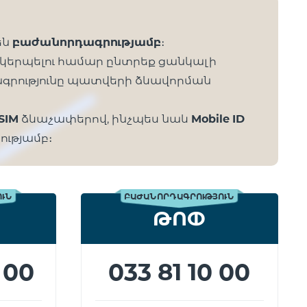
են
բաժանորդագրությամբ
։
կերպելու համար ընտրեք ցանկալի
գրությունը պատվերի ձևավորման
SIM
ձևաչափերով, ինչպես նաև
Mobile ID
ությամբ։
ՈՒՆ
ԲԱԺԱՆՈՐԴԱԳՐՈՒԹՅՈՒՆ
ԹՈՓ
 00
033 81 10 00