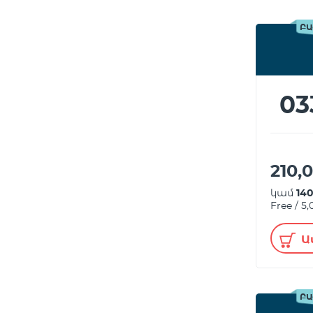
ԲԱ
03
210,
կամ
14
Free / 5
Ա
ԲԱ