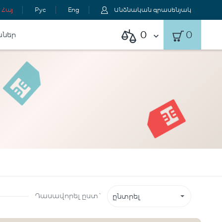
Հայ
Рус
Eng
Անձնական գրասենյակ
0
0
աներ
Դասավորել ըստ`
ընտրել