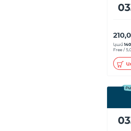
03
210,
կամ
14
Free / 5
Ա
ԲԱ
03