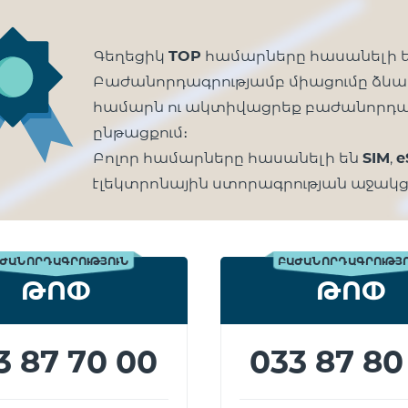
Գեղեցիկ
TOP
համարները հասանելի 
Բաժանորդագրությամբ միացումը ձևա
համարն ու ակտիվացրեք բաժանորդա
ընթացքում։
Բոլոր համարները հասանելի են
SIM
,
e
էլեկտրոնային ստորագրության աջակց
ԺԱՆՈՐԴԱԳՐՈՒԹՅՈՒՆ
ԲԱԺԱՆՈՐԴԱԳՐՈՒԹՅ
ԹՈՓ
ԹՈՓ
3 87 70 00
033 87 80