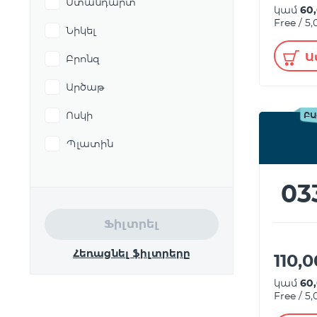
Ստանդարտ
կամ
60
Free / 5
Նիկել
Ա
Բրոնզ
Արծաթ
Ոսկի
ԲԱ
Պլատին
03
Ֆիլտրել
Հեռացնել ֆիլտրերը
110,
կամ
60
Free / 5