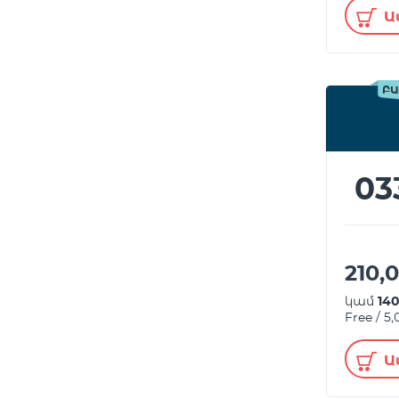
Ա
ԲԱ
03
210,
կամ
14
Free / 5
Ա