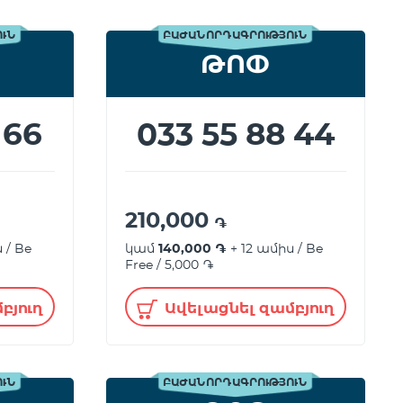
ՈՒՆ
ԲԱԺԱՆՈՐԴԱԳՐՈՒԹՅՈՒՆ
ԹՈՓ
 66
033 55 88 44
210,000
֏
 / Be
կամ
140,000 ֏
+ 12 ամիս / Be
Free / 5,000 ֏
բյուղ
Ավելացնել զամբյուղ
ՈՒՆ
ԲԱԺԱՆՈՐԴԱԳՐՈՒԹՅՈՒՆ