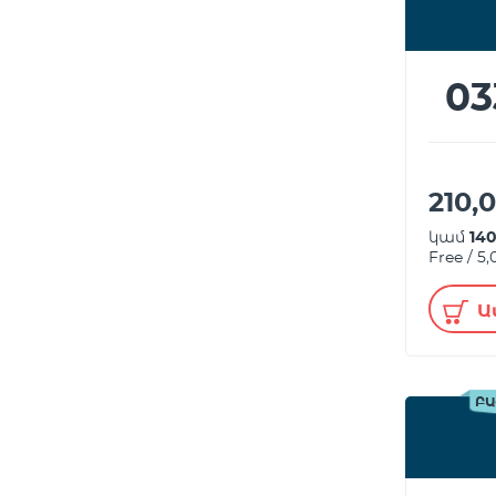
03
210,
կամ
14
Free / 5
Ա
ԲԱ