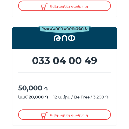
Ավելացնել զամբյուղ
ԲԱԺԱՆՈՐԴԱԳՐՈՒԹՅՈՒՆ
ԹՈՓ
033 04 00 49
50,000
֏
կամ
20,000 ֏
+ 12 ամիս / Be Free / 3,200 ֏
Ավելացնել զամբյուղ