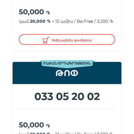
50,000
֏
կամ
20,000 ֏
+ 12 ամիս / Be Free / 3,200 ֏
Ավելացնել զամբյուղ
ԲԱԺԱՆՈՐԴԱԳՐՈՒԹՅՈՒՆ
ԹՈՓ
033 05 20 02
50,000
֏