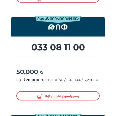
ԲԱԺԱՆՈՐԴԱԳՐՈՒԹՅՈՒՆ
ԹՈՓ
033 08 11 00
50,000
֏
կամ
20,000 ֏
+ 12 ամիս / Be Free / 3,200 ֏
Ավելացնել զամբյուղ