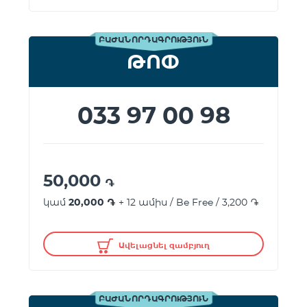
ԲԱԺԱՆՈՐԴԱԳՐՈՒԹՅՈՒՆ
ԹՈՓ
033 97 00 98
50,000
֏
կամ
20,000 ֏
+ 12 ամիս / Be Free / 3,200 ֏
Ավելացնել զամբյուղ
ԲԱԺԱՆՈՐԴԱԳՐՈՒԹՅՈՒՆ