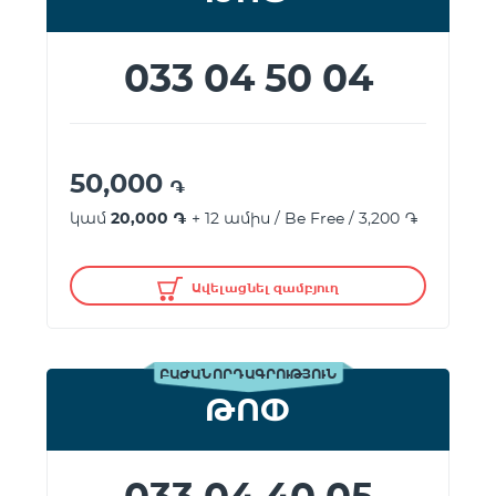
033 04 50 04
50,000
֏
կամ
20,000 ֏
+ 12 ամիս / Be Free / 3,200 ֏
Ավելացնել զամբյուղ
ԲԱԺԱՆՈՐԴԱԳՐՈՒԹՅՈՒՆ
ԹՈՓ