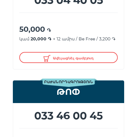
033 04 40 05
50,000
֏
կամ
20,000 ֏
+ 12 ամիս / Be Free / 3,200 ֏
Ավելացնել զամբյուղ
ԲԱԺԱՆՈՐԴԱԳՐՈՒԹՅՈՒՆ
ԹՈՓ
033 46 00 45