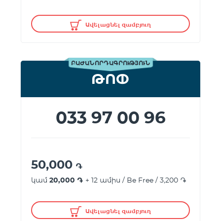
Ավելացնել զամբյուղ
ԲԱԺԱՆՈՐԴԱԳՐՈՒԹՅՈՒՆ
ԹՈՓ
033 97 00 96
50,000
֏
կամ
20,000 ֏
+ 12 ամիս / Be Free / 3,200 ֏
Ավելացնել զամբյուղ