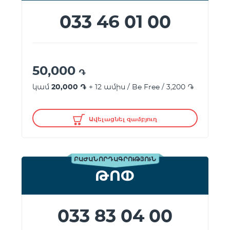
033 46 01 00
50,000
֏
կամ
20,000 ֏
+ 12 ամիս / Be Free / 3,200 ֏
Ավելացնել զամբյուղ
ԲԱԺԱՆՈՐԴԱԳՐՈՒԹՅՈՒՆ
ԹՈՓ
033 83 04 00