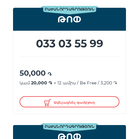
ԲԱԺԱՆՈՐԴԱԳՐՈՒԹՅՈՒՆ
ԹՈՓ
033 03 55 99
50,000
֏
կամ
20,000 ֏
+ 12 ամիս / Be Free / 3,200 ֏
Ավելացնել զամբյուղ
ԲԱԺԱՆՈՐԴԱԳՐՈՒԹՅՈՒՆ
ԹՈՓ