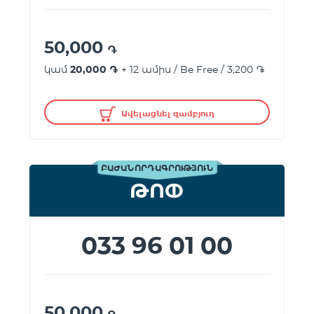
50,000
֏
կամ
20,000 ֏
+ 12 ամիս / Be Free / 3,200 ֏
Ավելացնել զամբյուղ
ԲԱԺԱՆՈՐԴԱԳՐՈՒԹՅՈՒՆ
ԹՈՓ
033 96 01 00
50,000