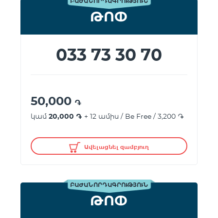
ԲԱԺԱՆՈՐԴԱԳՐՈՒԹՅՈՒՆ
ԹՈՓ
033 73 30 70
50,000
֏
կամ
20,000 ֏
+ 12 ամիս / Be Free / 3,200 ֏
Ավելացնել զամբյուղ
ԲԱԺԱՆՈՐԴԱԳՐՈՒԹՅՈՒՆ
ԹՈՓ