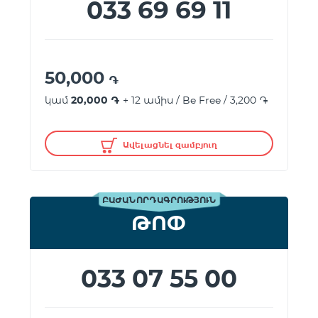
033 69 69 11
50,000
֏
կամ
20,000 ֏
+ 12 ամիս / Be Free / 3,200 ֏
Ավելացնել զամբյուղ
ԲԱԺԱՆՈՐԴԱԳՐՈՒԹՅՈՒՆ
ԹՈՓ
033 07 55 00