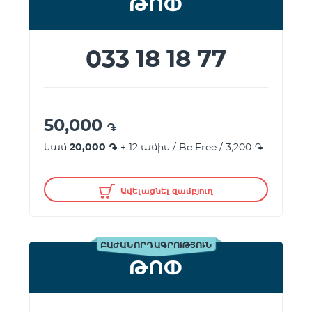
ԹՈՓ
033 18 18 77
50,000
֏
կամ
20,000 ֏
+ 12 ամիս / Be Free / 3,200 ֏
Ավելացնել զամբյուղ
ԲԱԺԱՆՈՐԴԱԳՐՈՒԹՅՈՒՆ
ԹՈՓ