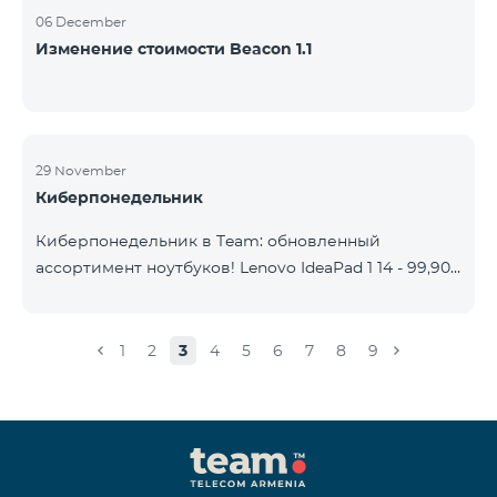
06 December
Изменение стоимости Beacon 1.1
29 November
Киберпонедельник
Киберпонедельник в Team: обновленный
ассортимент ноутбуков! Lenovo IdeaPad 1 14 - 99,900
֏ | Ежемесячный платеж от: 2,090 AMD Lenovo
IdeaPad 3 15IAU7 - 179,000 ֏ | Ежемесячный платеж
от: 3,730 AMD ASUS B1502CV - 359,000 ֏ |
1
2
3
4
5
6
7
8
9
Ежемесячный платеж от: 7,480 AMD ASUS K3604V -
298,000 ֏ | Ежемесячный платеж от: 6,210 AMD
ASUS X1504V - 264,000 ֏ | Ежемесячный платеж от:
5,500 AMD ASUS E1504G - 175,000 ֏ | Ежемесячный
платеж от: 3,645 AMD Dell Vostro 3520 - 159,000 ֏ |