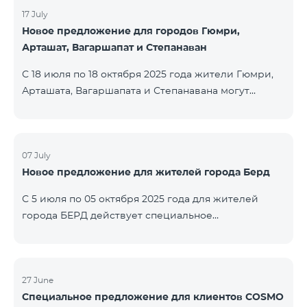
17 July
Новое предложение для городов Гюмри,
Арташат, Вагаршапат и Степанаван
С 18 июля по 18 октября 2025 года жители Гюмри,
Арташата, Вагаршапата и Степанавана могут
воспользоваться специальным предложением на
региональные пакеты COSMO 2 6900, COSMO 3
7400 и COSMO 4 9900 — с 50% скидкой в течение
первых 6 месяцев при подключении на 12 месяцев:
07 July
Новое предложение для жителей города Берд
Название пакета Стандартная цена Цена с учётом
скидки (первые 6 мес.) COSMO 2 6900
С 5 июля по 05 октября 2025 года для жителей
Региональный 6900 ֏ 3450 ֏ COSMO 3 7400
города БЕРД действует специальное
Региональный 7400 ֏ 3
предложение — тарифный пакет COSMO 4 9900
предоставляется на 3 месяца бесплатно. Договор
заключается сроком на 12 месяцев. В случае
досрочного расторжения применяется штраф. С
27 June
Специальное предложение для клиентов COSMO
подробной информацией о включениях в