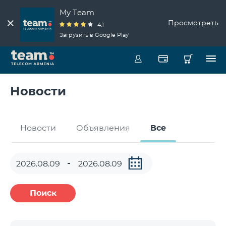
My Team
Просмотреть
4.1
Загрузить в Google Play
Новости
Новости
Объявления
Все
Поиск