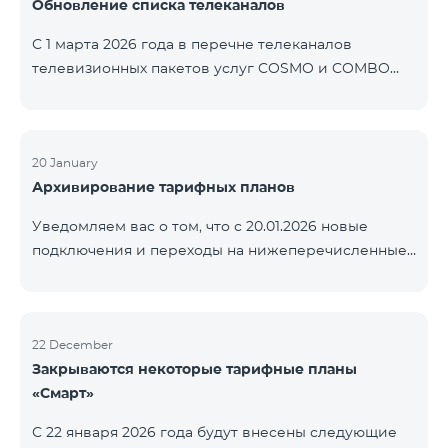
Обновление списка телеканалов
точные сроки восстановления услуг неизвестны.
Дополнительная информация будет
С 1 марта 2026 года в перечне телеканалов
предоставлена по мере изменения ситуации.
телевизионных пакетов услуг COSMO и COMBO
Благодарим за понимание.
будут внесены изменения. В соответствии с
данными изменениями региональные
мультиплексные телеканалы будут доступны
только в тех регионах, где их трансляция является
20 January
Архивирование тарифных планов
обязательной. Данные изменения реализуются в
рамках обновления технических параметров
Уведомляем вас о том, что с 20.01.2026 новые
телевизионной платформы и полностью
подключения и переходы на нижеперечисленные
соответствуют нормам местного вещания.
тарифные планы будут приостановлены. COMBO 2
Перечень телеканалов по регионам приведён
Max COMBO 2 Plus COMBO 2 TV COMBO 4 Basic
ниже.
8990 COMBO 4 Plus 10990
ЕреванКотайкГегаркуникАраратАрмавирЛор
22 December
Закрываются некоторые тарифные планы
«Смарт»
С 22 января 2026 года будут внесены следующие