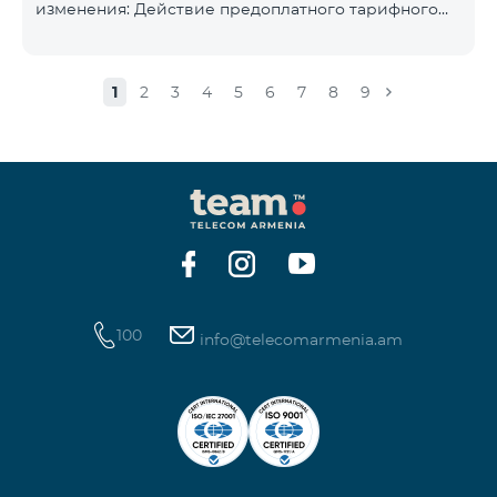
изменения: Действие предоплатного тарифного
плана «Смарт 5500» будет прекращёно, а
телефонные номера абонентов будут переведены
на тарифный план «BeFree 5000 unlimit», который
1
2
3
4
5
6
7
8
9
включает безлимитный интернет, 2000 минут на
все сети Армении, США, Канады, Beeline РФ и Tele2,
500 SMS, 200 МБ в роуминге, 60 TV каналов.
Ежемесячная абонентская плата за тарифный план
«BeFree 5000 unlimit» составляет 5000 драм.
Действие предоплатного тарифного плана «Смарт
100
info@telecomarmenia.am