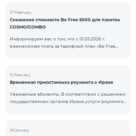
COSMO/COMBO» ежеме
голосовой связи и SMS остаются доступными.
Дополнительная информация будет
27 February
Снижение стоимости Be Free 5000 для пакетов
предоставлена в случае изменения ситуации.
COSMO/COMBO
Благодарим за понимание.
Информируем вас о том, что с 01.03.2026 г.
ежемесячная плата за тарифный план «Be Free
5000», доступный на специальных условиях для
пакетов услуг COSMO/COMBO, будет снижена с
4000 драмов до 3500 драмов. Подключиться к
тарифному плану могут все абоненты с активной
12 February
Временная приостановка роуминга в Иране
подпиской на пакеты услуг COSMO или COMBO. С
подробностями тарифного плана можно
Уважаемые абоненты, В соответствии с решением
ознакомиться здесь.
государственных органов Ирана услуги роуминга
на территории страны временно приостановлены
всеми операторами связи. Данное ограничение
введено иранской стороной и не находится под
контролем нашей компании. В настоящее время
26 January