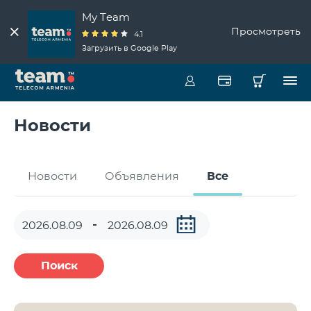
My Team
Просмотреть
4.1
Загрузить в Google Play
Новости
Новости
Объявления
Все
Поиск