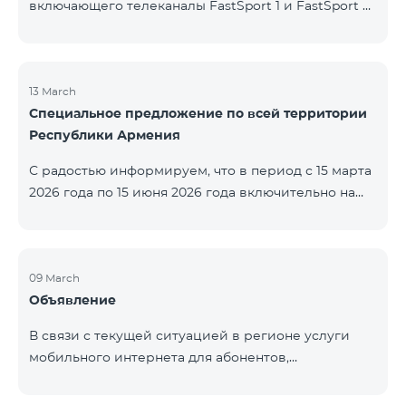
включающего телеканалы FastSport 1 и FastSport 2,
доступных в TeamTV, прекращена. С 20 апреля
текущего года будет остановлена и трансляция
указанных телеканалов. Изменение связано с
решением вещателя. По вопросам или для
13 March
Специальное предложение по всей территории
получения дополнительной информации просим
Республики Армения
обращаться в компанию «Фаст Медиа».
С радостью информируем, что в период с 15 марта
2026 года по 15 июня 2026 года включительно на
всей территории Республики Армения действуют
специальные условия․ Тарифные пакеты COSMO 4
12500, COSMO 4 16500 и COSMO 4 9900
Региональный будут доступны со скидкой 25% при
09 March
Объявление
подключении на 12 месяцев с автоматическим
продлением ещё на 12 месяцев. Тарифный
В связи с текущей ситуацией в регионе услуги
пакет COMBO 4 9900 также предоставляется со
мобильного интернета для абонентов,
скидкой 25% сроком на 12 месяцев. Кроме того, для
находящихся в роуминге в Кувейте, временно
тарифного пакета «Be Free 5000 для
приостановлены местными операторами. Услуги