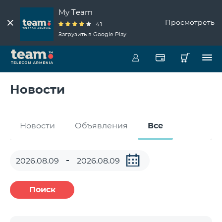
My Team
Просмотреть
4.1
Загрузить в Google Play
Новости
Новости
Объявления
Все
Поиск