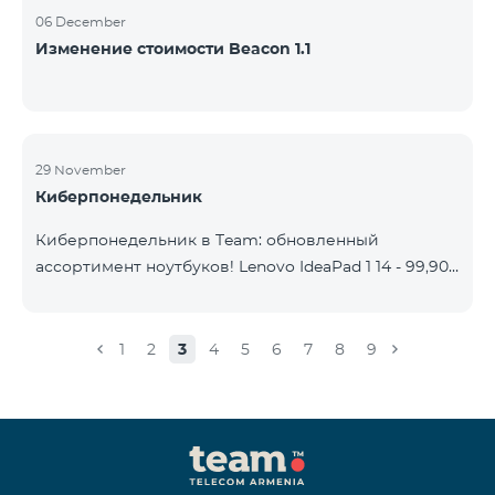
06 December
Изменение стоимости Beacon 1.1
29 November
Киберпонедельник
Киберпонедельник в Team: обновленный
ассортимент ноутбуков! Lenovo IdeaPad 1 14 - 99,900
֏ | Ежемесячный платеж от: 2,090 AMD Lenovo
IdeaPad 3 15IAU7 - 179,000 ֏ | Ежемесячный платеж
от: 3,730 AMD ASUS B1502CV - 359,000 ֏ |
1
2
3
4
5
6
7
8
9
Ежемесячный платеж от: 7,480 AMD ASUS K3604V -
298,000 ֏ | Ежемесячный платеж от: 6,210 AMD
ASUS X1504V - 264,000 ֏ | Ежемесячный платеж от:
5,500 AMD ASUS E1504G - 175,000 ֏ | Ежемесячный
платеж от: 3,645 AMD Dell Vostro 3520 - 159,000 ֏ |