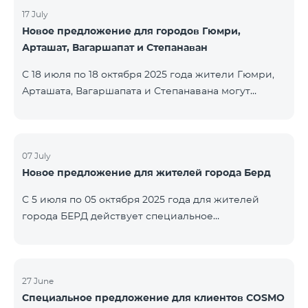
17 July
Новое предложение для городов Гюмри,
Арташат, Вагаршапат и Степанаван
С 18 июля по 18 октября 2025 года жители Гюмри,
Арташата, Вагаршапата и Степанавана могут
воспользоваться специальным предложением на
региональные пакеты COSMO 2 6900, COSMO 3
7400 и COSMO 4 9900 — с 50% скидкой в течение
первых 6 месяцев при подключении на 12 месяцев:
07 July
Новое предложение для жителей города Берд
Название пакета Стандартная цена Цена с учётом
скидки (первые 6 мес.) COSMO 2 6900
С 5 июля по 05 октября 2025 года для жителей
Региональный 6900 ֏ 3450 ֏ COSMO 3 7400
города БЕРД действует специальное
Региональный 7400 ֏ 3
предложение — тарифный пакет COSMO 4 9900
предоставляется на 3 месяца бесплатно. Договор
заключается сроком на 12 месяцев. В случае
досрочного расторжения применяется штраф. С
27 June
Специальное предложение для клиентов COSMO
подробной информацией о включениях в