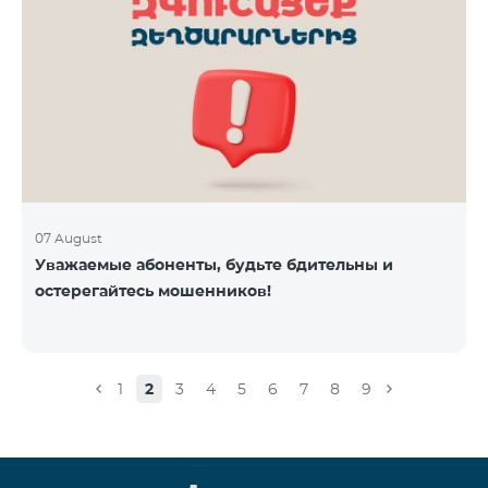
07 August
Уважаемые абоненты, будьте бдительны и
остерегайтесь мошенников!
1
2
3
4
5
6
7
8
9