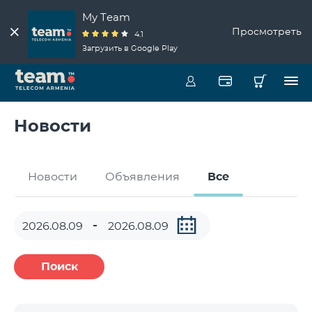
My Team
Просмотреть
4.1
Загрузить в Google Play
Новости
Новости
Объявления
Все
Поиск