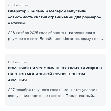
28 November
Операторы Билайн и Мегафон запустили
возможность снятия ограничений для роумеров
в России.
С 18 ноября 2025 года абоненты, находящиеся в
роуминге в сети Билайн или Мегафон, сразу после
регистрации в соответствующих сетях получают
SMS-сообщение со ссылкой на страницу с
прохождением Captcha-проверки. После её
успешного завершения доступ к интернету и SMS
17 November
ИЗМЕНЯЮТСЯ УСЛОВИЯ НЕКОТОРЫХ ТАРИФНЫХ
восстанавливается автоматически. Обращаем
ПАКЕТОВ МОБИЛЬНОЙ СВЯЗИ ТЕЛЕКОМ
внимание, что ссылка Captcha работает только при
АРМЕНИЯ
подключении к мобильной сети данных
операторов. Для корректной идентификации Wi-
С 17 декабря текущего года изменяются условия
Fi и VPN должны быть отключен
следующих тарифных пакетов: Предоплатный
тарифный план «Be Free 2000» будет
переименован в «Be Free 2300». Абонентская плата