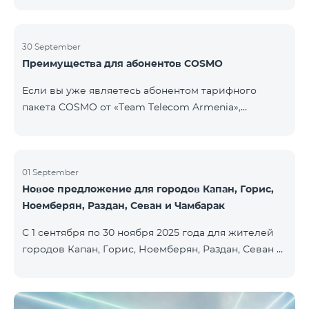
30 September
Преимущества для абонентов COSMO
Если вы уже являетесь абонентом тарифного
пакета COSMO от «Team Telecom Armenia»,
воспользуйтесь специальным предложением для
приобретения умных устройств для дома.
Автоматизируйте освещение, отопление и
систему безопасности — всего одним касанием и с
01 September
Новое предложение для городов Капан, Горис,
безлимитным интернетом благодаря устройствам
Ноемберян, Раздан, Севан и Чамбарак
Aqara от Smart Place. Все действующие абоненты
пакетов услуг COSMO имеют возможность
С 1 сентября по 30 ноября 2025 года для жителей
приобрести умные устройства бренда Aqara на
городов Капан, Горис, Ноемберян, Раздан, Севан и
особых условиях. Устройства доступны в салоне
Чамбарак доступен тарифный пакет COSMO 4
Team Pla
Regional по цене 9 900 драм с 25% скидкой на срок
12 месяцев при условии 12-месячной подписки։