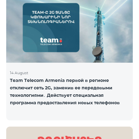
Название пакета Стандартная цена Стоимость со
скидкой на 1–12 месяцев COSMO 4 9900
Региональный 9900 драм/мес 7425 драм/мес С
подробным описанием включённых услуг COSMO
вы можете ознакомиться по ссылк
14 August
Team Telecom Armenia первой в регионе
отключит сеть 2G, заменив ее передовыми
технологиями․ Действует специальная
программа предоставления новых телефонов