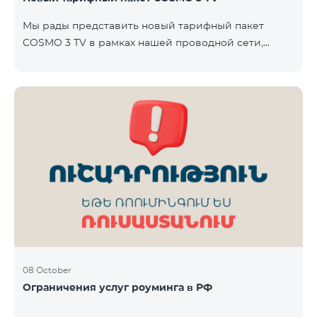
Team. Телевизионная услуга предоставляется без
Мы рады представить новый тарифный пакет
ТВ-приставки — доступ осуществляется через
COSMO 3 TV в рамках нашей проводной сети,
приложение TeamTV Smart. Стоимость
который объединяет интернет, телевидение и
фиксированную телефонию — современное
решение для вашего дома. Пакет будет доступен в
городах Варденис и Гавар до 15 ноября 2025 года
включительно. В пакет COSMO 3 TV входит:
Интернет: скорость до 50 Мбит/с Телевидение: до
80 каналов через приложение TeamTV Smart
Фиксированная телефония: 180 минут на звонки
внутри фиксированной сети Team Телевизионная
услуг
08 October
Ограничения услуг роуминга в РФ