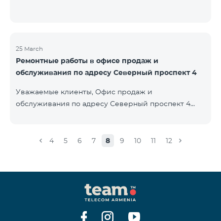
25 March
Ремонтные работы в офисе продаж и
обслуживания по адресу Северный проспект 4
Уважаемые клиенты, Офис продаж и
обслуживания по адресу Северный проспект 4
будет закрыт на ремонт с 26.03.2022 и возобновит
функционирование с 01.05.2022. Приносим
извинения за причиненные неудобства. По
4
5
6
7
8
9
10
11
12
вопросам звоните по номеру 100 или можете
подойти в близлежайщие офисы: Амиряна 3 (Пон-
Воскр. 09:00-24:00) 900 м., 12 минут ходьбы Абовяна
21 Пон-Воскр. 09:00-24:00) 700 м. 10 минут ходьбы
Вы можете ознакомиться с адресами и рабочими
графиками всех офисов продаж и обсл