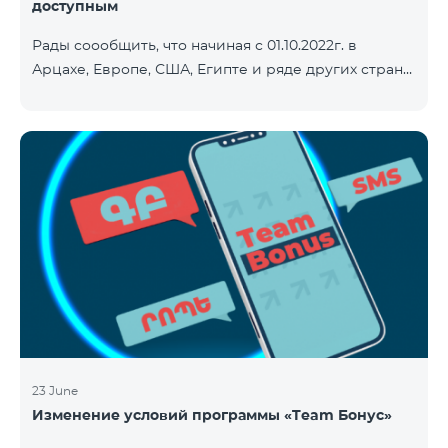
доступным
Рады соообщить, что начиная с 01.10.2022г. в
Арцахе, Европе, США, Египте и ряде других стран
будет действовать новый сниженный тариф на
Интернет - 9 драм за 1МБ. Входящие и исходящие
звонки в Армению звонки – 150 драм/минута.
Исходящие звонки локальные – 500 драм/минута.
SMS – 150 драм. Полный список стран: Арцах,
Албания, Австралия, Австрия, Бельгия, Болгария,
Босния и Герцеговина, Великобритания, Венгрия,
Германия, Греция, Дания, Джерси, Египет,
Ирландия, Исландия, Испани
23 June
Изменение условий программы «Team Бонус»