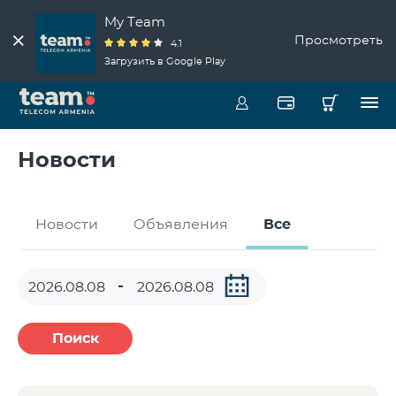
My Team
Просмотреть
4.1
Загрузить в Google Play
Новости
Новости
Объявления
Все
Поиск