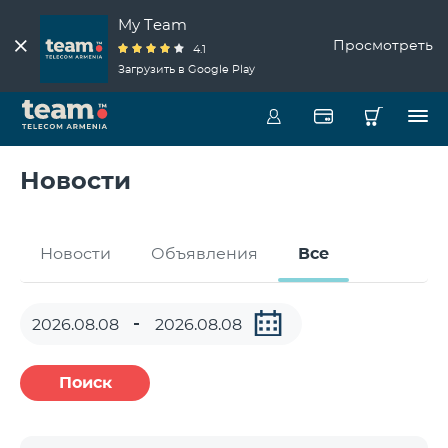
My Team
Просмотреть
4.1
Загрузить в Google Play
Новости
Новости
Объявления
Все
Поиск