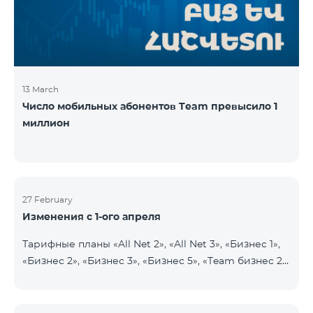
прежних 2900 драмов. Абоненты получат 750
минут на все
13 March
Число мобильных абонентов Team превысило 1
миллион
27 February
Изменения с 1-ого апреля
Тарифные планы «All Net 2», «All Net 3», «Бизнес 1»,
«Бизнес 2», «Бизнес 3», «Бизнес 5», «Team бизнес 2»,
«Team бизнес 3», «Бизнес Актив VIP», «VIP Бизнес
Актив родственники/друзья», «Бизнес VIP
Общение», «Бизнес Общение», «Бизнес Сеть»,