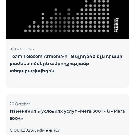
3&Русский Pro 8200 Лидер M Pro 3700 Лидер L Pro
5200
02 November
Team Telecom Armenia-ի` 8 մլրդ 240 մլն դրամի
բաժնետոմսերն ամբողջությամբ
տեղաբաշխվեցին
20 October
Изменения в условиях услуг «Мега 300+» և «Мега
500+»
С 01.11.2023г. изменятся