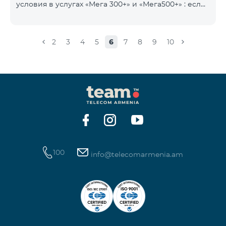
условия в услугах «Мега 300+» и «Мега500+» : если
на счету имеется сумма, превышающая
ежедневную плату за услугу, и она автоматически
продлевается, остаток неиспользованного
2
3
4
5
6
7
8
9
10
интернета не обнуляется и переносится на
следующий день с возможностью накопления до
100 ГБ.
100
info@telecomarmenia.am