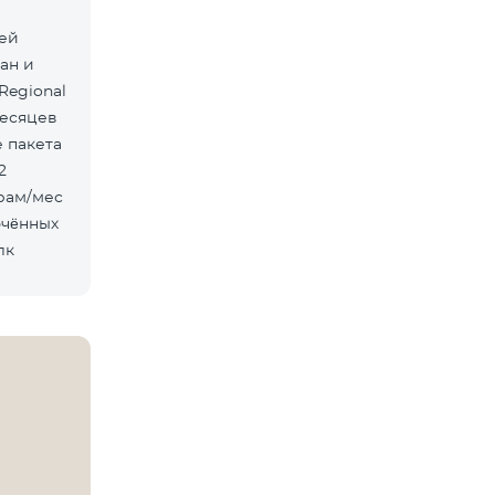
лей
ан и
Regional
месяцев
лк