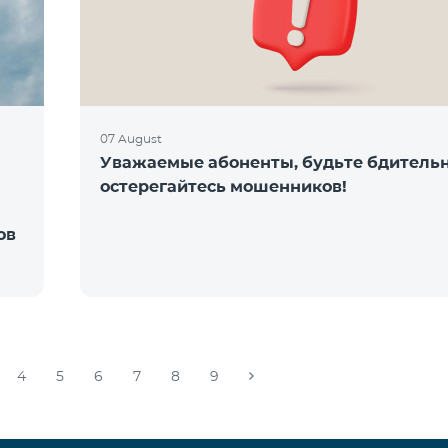
07 August
Уважаемые абоненты, будьте бдитель
остерегайтесь мошенников!
ов
4
5
6
7
8
9