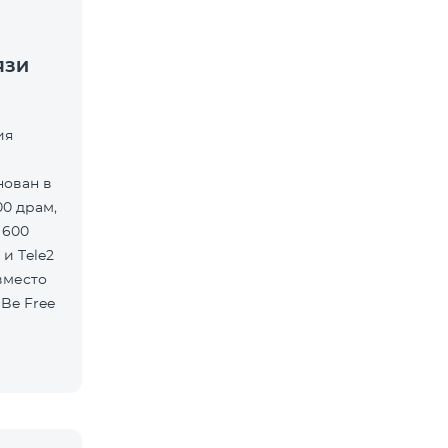
ЯЗИ
ия
нован в
00 драм,
 600
 и Tele2
вместо
Be Free