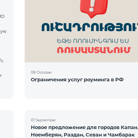
MO
ную
08 October
т
Ограничения услуг роуминга в РФ
01 September
Новое предложение для городов Капан,
Ноемберян, Раздан, Севан и Чамбарак