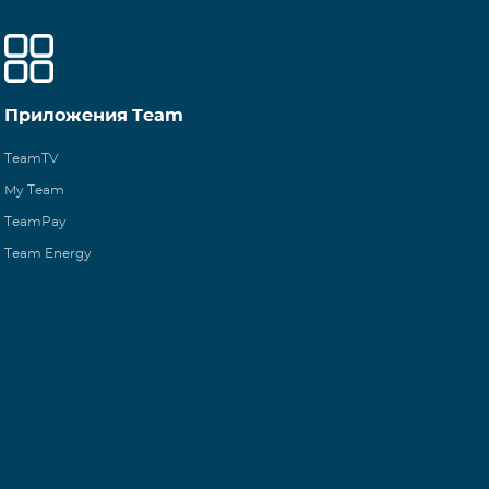
Приложения Team
TeamTV
My Team
TeamPay
Team Energy