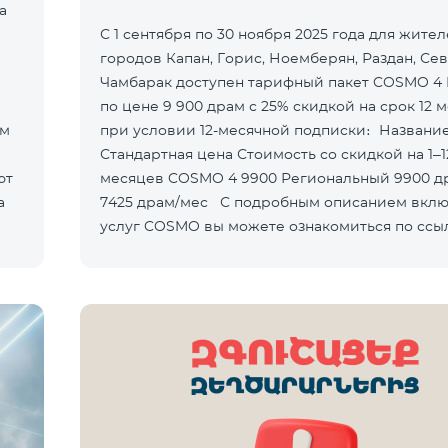
а
С 1 сентября по 30 ноября 2025 года для жите
городов Капан, Горис, Ноемберян, Раздан, Сев
Чамбарак доступен тарифный пакет COSMO 4 
по цене 9 900 драм с 25% скидкой на срок 12 
ом
при условии 12-месячной подписки։ Название пакета
Стандартная цена Стоимость со скидкой на 1–12
ют
месяцев COSMO 4 9900 Региональный 9900 драм/мес
а
7425 драм/мес С подробным описанием включённых
услуг COSMO вы можете ознакомиться по ссы