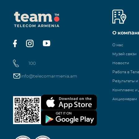
О компан
О нас
Музей связи
100
Новости
Работа в Тел
info@telecomarmenia.am
Результаты и
Комплаенс и 
Акционерам