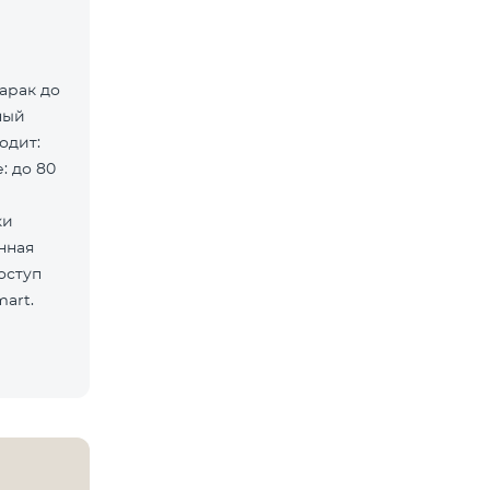
арак до
ный
: до 80
ки
оступ
art.