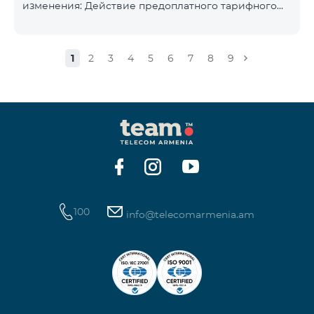
изменения: Действие предоплатного тарифного
плана «Смарт 5500» будет прекращёно, а
телефонные номера абонентов будут переведены
на тарифный план «BeFree 5000 unlimit», который
1
2
3
4
5
6
7
8
9
включает безлимитный интернет, 2000 минут на
все сети Армении, США, Канады, Beeline РФ и Tele2,
500 SMS, 200 МБ в роуминге, 60 TV каналов.
Ежемесячная абонентская плата за тарифный план
«BeFree 5000 unlimit» составляет 5000 драм.
Действие предоплатного тарифного плана «Смарт
100
info@telecomarmenia.am