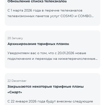
Обновление списка телеканалов
точные сроки восстановления услуг неизвестны.
Дополнительная информация будет
С 1 марта 2026 года в перечне телеканалов
предоставлена по мере изменения ситуации.
телевизионных пакетов услуг COSMO и COMBO
Благодарим за понимание.
будут внесены изменения. В соответствии с
данными изменениями региональные
мультиплексные телеканалы будут доступны
только в тех регионах, где их трансляция является
20 January
Архивирование тарифных планов
обязательной. Данные изменения реализуются в
рамках обновления технических параметров
Уведомляем вас о том, что с 20.01.2026 новые
телевизионной платформы и полностью
подключения и переходы на нижеперечисленные
соответствуют нормам местного вещания.
тарифные планы будут приостановлены. COMBO 2
Перечень телеканалов по регионам приведён
Max COMBO 2 Plus COMBO 2 TV COMBO 4 Basic
ниже.
8990 COMBO 4 Plus 10990
ЕреванКотайкГегаркуникАраратАрмавирЛор
22 December
Закрываются некоторые тарифные планы
«Смарт»
С 22 января 2026 года будут внесены следующие