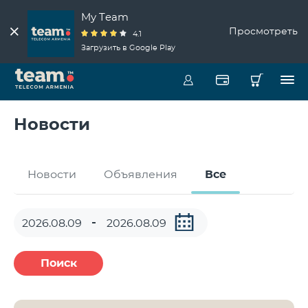
My Team
Просмотреть
4.1
Загрузить в Google Play
Новости
Новости
Объявления
Все
Поиск