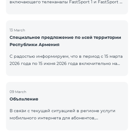
включающего телеканалы FastSport 1 и FastSport 2,
доступных в TeamTV, прекращена. С 20 апреля
текущего года будет остановлена и трансляция
указанных телеканалов. Изменение связано с
решением вещателя. По вопросам или для
13 March
Специальное предложение по всей территории
получения дополнительной информации просим
Республики Армения
обращаться в компанию «Фаст Медиа».
С радостью информируем, что в период с 15 марта
2026 года по 15 июня 2026 года включительно на
всей территории Республики Армения действуют
специальные условия․ Тарифные пакеты COSMO 4
12500, COSMO 4 16500 и COSMO 4 9900
Региональный будут доступны со скидкой 25% при
09 March
Объявление
подключении на 12 месяцев с автоматическим
продлением ещё на 12 месяцев. Тарифный
В связи с текущей ситуацией в регионе услуги
пакет COMBO 4 9900 также предоставляется со
мобильного интернета для абонентов,
скидкой 25% сроком на 12 месяцев. Кроме того, для
находящихся в роуминге в Кувейте, временно
тарифного пакета «Be Free 5000 для
приостановлены местными операторами. Услуги