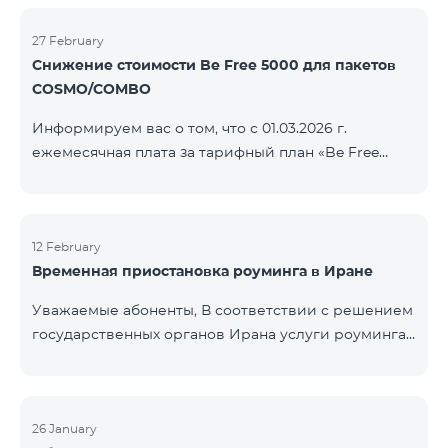
COSMO/COMBO» ежеме
голосовой связи и SMS остаются доступными.
Дополнительная информация будет
27 February
Снижение стоимости Be Free 5000 для пакетов
предоставлена в случае изменения ситуации.
COSMO/COMBO
Благодарим за понимание.
Информируем вас о том, что с 01.03.2026 г.
ежемесячная плата за тарифный план «Be Free
5000», доступный на специальных условиях для
пакетов услуг COSMO/COMBO, будет снижена с
4000 драмов до 3500 драмов. Подключиться к
тарифному плану могут все абоненты с активной
12 February
Временная приостановка роуминга в Иране
подпиской на пакеты услуг COSMO или COMBO. С
подробностями тарифного плана можно
Уважаемые абоненты, В соответствии с решением
ознакомиться здесь.
государственных органов Ирана услуги роуминга
на территории страны временно приостановлены
всеми операторами связи. Данное ограничение
введено иранской стороной и не находится под
контролем нашей компании. В настоящее время
26 January