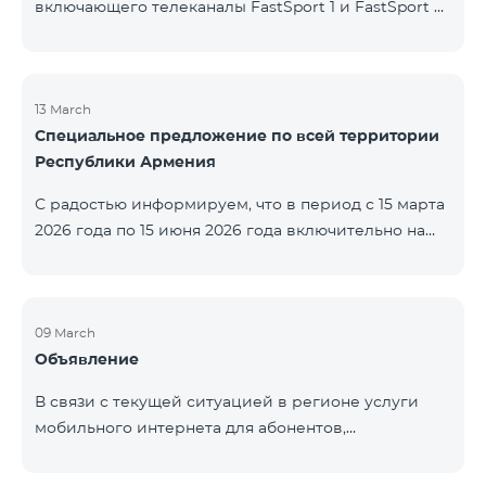
включающего телеканалы FastSport 1 и FastSport 2,
доступных в TeamTV, прекращена. С 20 апреля
текущего года будет остановлена и трансляция
указанных телеканалов. Изменение связано с
решением вещателя. По вопросам или для
13 March
Специальное предложение по всей территории
получения дополнительной информации просим
Республики Армения
обращаться в компанию «Фаст Медиа».
С радостью информируем, что в период с 15 марта
2026 года по 15 июня 2026 года включительно на
всей территории Республики Армения действуют
специальные условия․ Тарифные пакеты COSMO 4
12500, COSMO 4 16500 и COSMO 4 9900
Региональный будут доступны со скидкой 25% при
09 March
Объявление
подключении на 12 месяцев с автоматическим
продлением ещё на 12 месяцев. Тарифный
В связи с текущей ситуацией в регионе услуги
пакет COMBO 4 9900 также предоставляется со
мобильного интернета для абонентов,
скидкой 25% сроком на 12 месяцев. Кроме того, для
находящихся в роуминге в Кувейте, временно
тарифного пакета «Be Free 5000 для
приостановлены местными операторами. Услуги