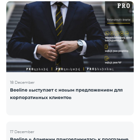
коммуникациям, авторов лучших программ и
идей. «Работа общественных и политических
деятелей, компаний и государственных структур в
центре внимания исследовательской команды
Армянской PR ассоциации. Награждение
проводиться с целью повысить и подчеркнуть
роль PR-специалистов, подчеркнуть важность
обратной
18 December
Beeline выступает с новым предложением для
корпоративных клиентов
17 December
Beeline в Армении присоединилась к программе