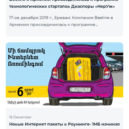
технологических стартапов Диаспоры «НерУж»
17-ое декабря 2019 г., Ереван: Компания Beeline в
Армении присоединилась к программе
технологических стартапов диаспоры «НерУж»,
реализуемой совместно с Министерством
высокотехнологичной промышленности РА и
офисом главного комиссара по делам диаспоры
РА. Основная цель программы - привлечение
талантливых предпринимателей, инженеров из
диаспоры, стимулирование репатриации, а также
развитие стартап-экосистемы в Армении.
Программа позволяет превратить
технологические идеи и проекты прож
16 December
Новые Интернет пакеты в Роуминге- 1МБ начиная