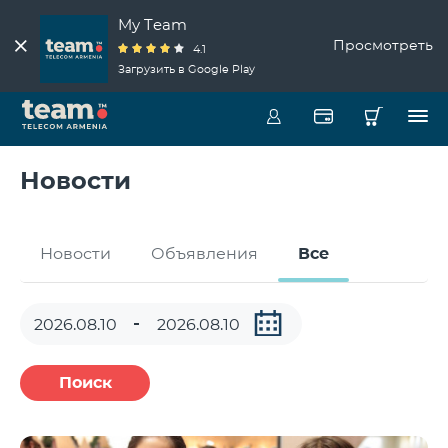
My Team
Просмотреть
4.1
Загрузить в Google Play
Новости
Новости
Объявления
Все
Поиск