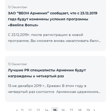
13 December
ЗАО “ВЕОН Армения” сообщает, что с 23.12.2019
года будут изменены условия программы
«Beeline Bonus»
С 23.12.2019г. после регистрации в новой
программе, Вы сможете вновь накапливать баллы
согласно условиям новой программы. Для
абонентов, действующей программы Beeline Bonus
накопление баллов будет приостановлено с 17-го
декабря 2019г. Абоненты статусов Gold и VIP
13 December
Лучшие PR специалисты Армении будут
перейдут в новую программу со своим статусом.
награждены в четвертый раз
При регистрации в новой программе абоненты
статуса Silver получат статус в согласно условиям
13-ое декабря 2019 г., Ереван: В этом году в
новой бонусной программы.
четвертый раз состоится Армянская церемония
награждения PR по инициативе научно-
информационного НПО «Армянская PR-
ассоциация» и при содействии Beeline.
11
12
13
14
15
16
17
18
19