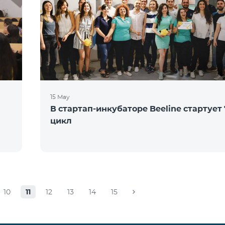
15 May
В стартап-инкубаторе Beeline стартует 
цикл
10
11
12
13
14
15