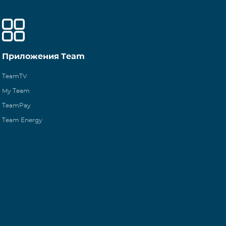
Приложения Team
TeamTV
My Team
TeamPay
Team Energy