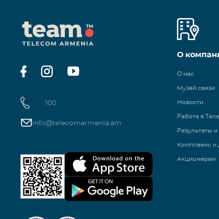
О компан
О нас
Музей связи
100
Новости
Работа в Тел
info@telecomarmenia.am
Результаты и
Комплаенс и 
Акционерам