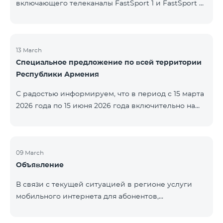
включающего телеканалы FastSport 1 и FastSport 2,
доступных в TeamTV, прекращена. С 20 апреля
текущего года будет остановлена и трансляция
указанных телеканалов. Изменение связано с
решением вещателя. По вопросам или для
13 March
Специальное предложение по всей территории
получения дополнительной информации просим
Республики Армения
обращаться в компанию «Фаст Медиа».
С радостью информируем, что в период с 15 марта
2026 года по 15 июня 2026 года включительно на
всей территории Республики Армения действуют
специальные условия․ Тарифные пакеты COSMO 4
12500, COSMO 4 16500 и COSMO 4 9900
Региональный будут доступны со скидкой 25% при
09 March
Объявление
подключении на 12 месяцев с автоматическим
продлением ещё на 12 месяцев. Тарифный
В связи с текущей ситуацией в регионе услуги
пакет COMBO 4 9900 также предоставляется со
мобильного интернета для абонентов,
скидкой 25% сроком на 12 месяцев. Кроме того, для
находящихся в роуминге в Кувейте, временно
тарифного пакета «Be Free 5000 для
приостановлены местными операторами. Услуги