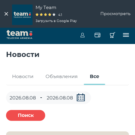
My Team
Просмотреть
4.1
Загрузить в Google Play
Новости
Новости
Объявления
Все
Поиск