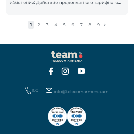
изменения: Действие предоплатного тарифного
плана «Смарт 5500» будет прекращёно, а
телефонные номера абонентов будут переведены
на тарифный план «BeFree 5000 unlimit», который
1
2
3
4
5
6
7
8
9
включает безлимитный интернет, 2000 минут на
все сети Армении, США, Канады, Beeline РФ и Tele2,
500 SMS, 200 МБ в роуминге, 60 TV каналов.
Ежемесячная абонентская плата за тарифный план
«BeFree 5000 unlimit» составляет 5000 драм.
Действие предоплатного тарифного плана «Смарт
100
info@telecomarmenia.am