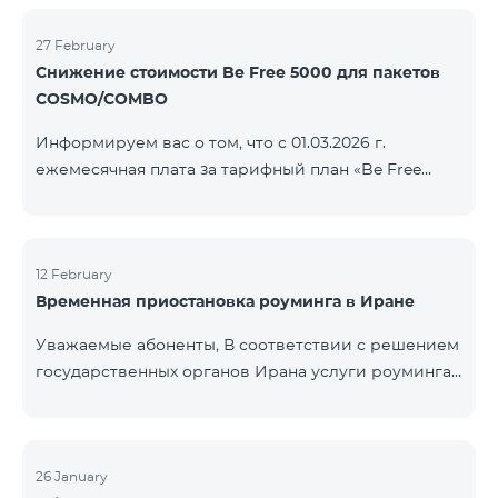
COSMO/COMBO» ежеме
голосовой связи и SMS остаются доступными.
Дополнительная информация будет
27 February
Снижение стоимости Be Free 5000 для пакетов
предоставлена в случае изменения ситуации.
COSMO/COMBO
Благодарим за понимание.
Информируем вас о том, что с 01.03.2026 г.
ежемесячная плата за тарифный план «Be Free
5000», доступный на специальных условиях для
пакетов услуг COSMO/COMBO, будет снижена с
4000 драмов до 3500 драмов. Подключиться к
тарифному плану могут все абоненты с активной
12 February
Временная приостановка роуминга в Иране
подпиской на пакеты услуг COSMO или COMBO. С
подробностями тарифного плана можно
Уважаемые абоненты, В соответствии с решением
ознакомиться здесь.
государственных органов Ирана услуги роуминга
на территории страны временно приостановлены
всеми операторами связи. Данное ограничение
введено иранской стороной и не находится под
контролем нашей компании. В настоящее время
26 January