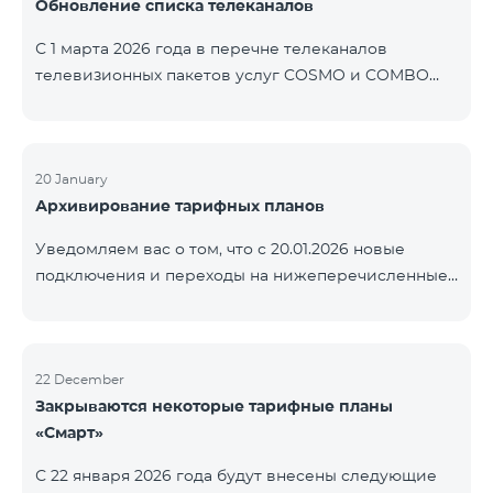
Обновление списка телеканалов
точные сроки восстановления услуг неизвестны.
Дополнительная информация будет
С 1 марта 2026 года в перечне телеканалов
предоставлена по мере изменения ситуации.
телевизионных пакетов услуг COSMO и COMBO
Благодарим за понимание.
будут внесены изменения. В соответствии с
данными изменениями региональные
мультиплексные телеканалы будут доступны
только в тех регионах, где их трансляция является
20 January
Архивирование тарифных планов
обязательной. Данные изменения реализуются в
рамках обновления технических параметров
Уведомляем вас о том, что с 20.01.2026 новые
телевизионной платформы и полностью
подключения и переходы на нижеперечисленные
соответствуют нормам местного вещания.
тарифные планы будут приостановлены. COMBO 2
Перечень телеканалов по регионам приведён
Max COMBO 2 Plus COMBO 2 TV COMBO 4 Basic
ниже.
8990 COMBO 4 Plus 10990
ЕреванКотайкГегаркуникАраратАрмавирЛор
22 December
Закрываются некоторые тарифные планы
«Смарт»
С 22 января 2026 года будут внесены следующие