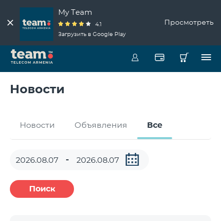
My Team
Просмотреть
4.1
Загрузить в Google Play
Новости
Новости
Объявления
Все
Поиск