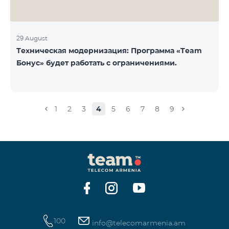
29 August
Техническая модернизация: Программа «Team
Бонус» будет работать с ограничениями.
1
2
3
4
5
6
7
8
9
100
info@telecomarmenia.am