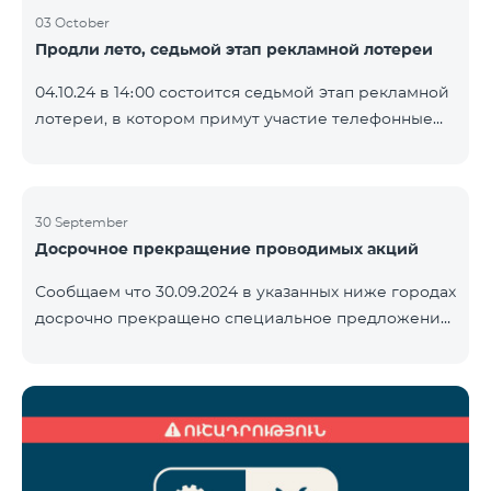
03 October
Продли лето, седьмой этап рекламной лотереи
04.10.24 в 14։00 состоится седьмой этап рекламной
лотереи, в котором примут участие телефонные
номера абонентов предоплатного тарифного
плана TeamTok, предоставленные в рамках акции с
телефоном Honor 200 Lite с 23.09.24 по 30.09.24.
Выигравшие номера телефонов будут выбраны с
30 September
Досрочное прекращение проводимых акций
помощью генератора случайных чисел. Следите за
нами на официальных каналах Team в Facebook и
Сообщаем что 30.09.2024 в указанных ниже городах
YouTube. Подробнее:
досрочно прекращено специальное предложение,
https://www.telecomarmenia.am/ru/B2S
действующее для физических лиц и абонентов
услуги «Моя Компания» ОАО «Телеком Армения»
на тарифные пакеты COSMO 4 9900 и COMBO 4
9900. Вайк Чаренцаван Ванадзор