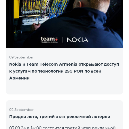
Следите за нами на официальных каналах Team в
Facebook и YouTube. Подробнее:
https://www.telecomarmenia.am/hy/B2S?s
09 September
Nokia и Team Telecom Armenia открывают доступ
к услугам по технологии 25G PON по всей
Армении
02 September
Продли лето, третий этап рекламной лотереи
03.09.24 в 14։00 состоится третий этап рекламной