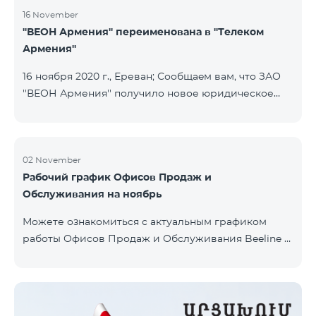
16 November
''ВЕОН Армения'' переименована в ''Телеком
Армения''
16 ноября 2020 г., Ереван; Сообщаeм вам, что ЗАО
''ВЕОН Армения'' получило новое юридическое
наименование; новое название компании - ЗАО
"Телеком Армения". Изменение наименования
была официально зарегистрирована 16 ноября
2020 года. Внесенное изменение никоим образом
02 November
Рабочий график Офисов Продаж и
не повлияет на права, обязанности и услуги,
Обслуживания на ноябрь
предоставляемые компанией, которые будут
выполняться в том же объеме. В связи с этим
Можете ознакомиться с актуальным графиком
сообщаем, что компания сохранит свою
работы Офисов Продаж и Обслуживания Beeline в
деятельность и будет предоставлять услуги под
разделе сайта «Офисы».
брендом ''Билай