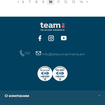
совместима с 4G сетью, то необходимо поменять
6
7
8
9
10
11
12
13
14
её на 4G USIM карту. Стоимость смены SIM-карты
200 драм. Совместимость SIM карты и телефона с
сетью 4G можно проверить, набрав запрос *444# с
мобильного телефона. Ограничения скорости
интернет связи действуют согласно условиям
100
info@telecomarmenia.am
О компании