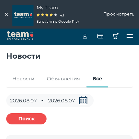
My Team
Просмотреть
4.1
Загрузить в Google Play
Новости
Новости
Объявления
Все
Поиск