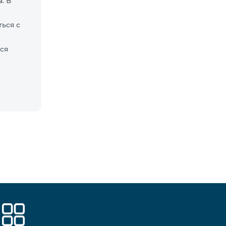
. В
ься с
ся