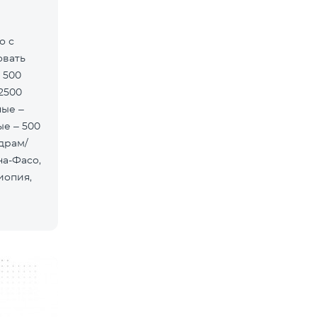
овать
 500
2500
ые –
е – 500
драм/
на-Фасо,
иопия,