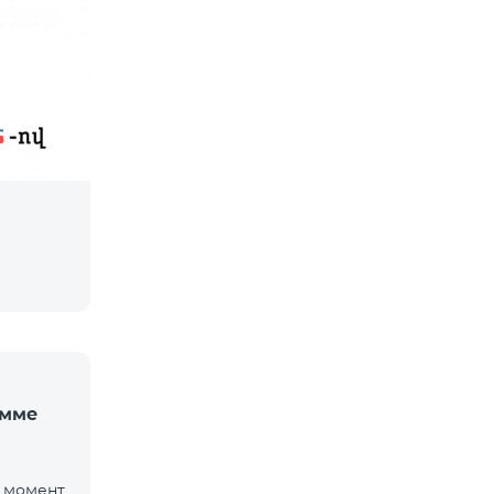
амме
й момент