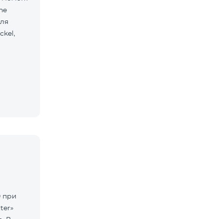
ne
Для
kel,
0 при
ter»