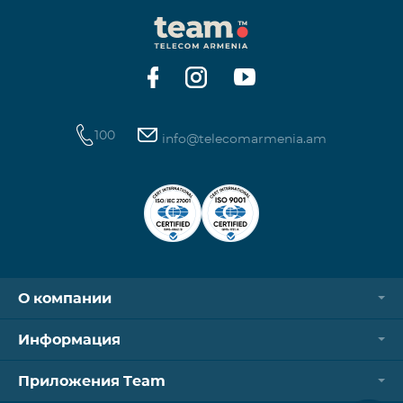
фонариков. Кроме того, дети подготовили флаги с
изображением произведений ЦИГ в саду
скульптур Гафесчян в рамках творческой
программы «Твой флаг»
100
info@telecomarmenia.am
О компании
Информация
Приложения Team