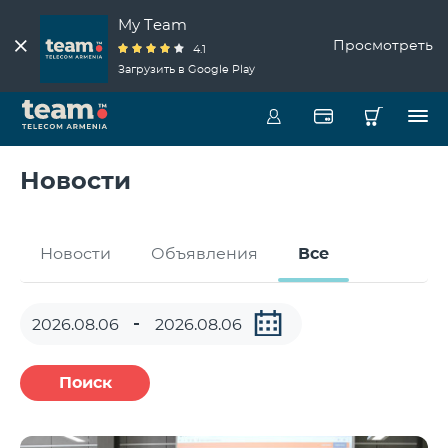
My Team
Просмотреть
4.1
Загрузить в Google Play
Новости
Новости
Объявления
Все
Поиск