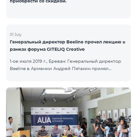
приобрести со скидкой.
01 July
Генеральный директор Beeline прочел лекцию в
рамках форума GITELIQ Creative
1-ое июля 2019 г., Ереван: Генеральный директор
Beeline в Армении Андрей Пятахин принял
участие на третьем форуме GITELIQ Creative.
Руководитель компании прочел лекцию на тему
"Новые технологии - новые возможности". Третий
GITELIQ Creative форум проходил в головном
офисе AGBU Armenia. Форум является рядом
мероприятий в Армении в совершенно новом
формате. Он предоставляет возможность
приобрести знания об актуальных и интересных
темах и познакомиться с ведущими