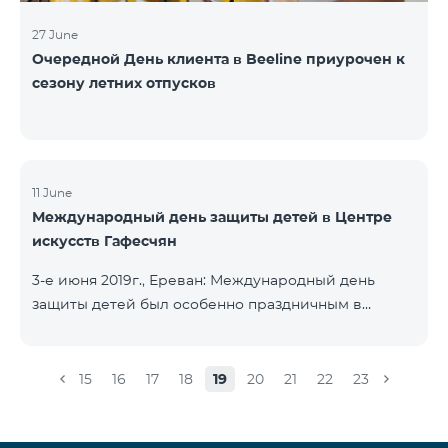
27 June
Очередной День клиента в Beeline приурочен к
сезону летних отпусков
11 June
Международный день защиты детей в Центре
искусств Гафесчян
3-е июня 2019г., Ереван: Международный день
защиты детей был особенно праздничным в
Центре искусств Гафесчян (ЦИГ) в этом году, так
как в 2019 году Центр отмечает десятилетнюю
годовщину. По этому случаю более 200
15
16
17
18
19
20
21
22
23
школьников представили логотип ЦИГ с
указанием 10-летней годовщины в начале с
помощью воздушных шариков, а затем с помощью