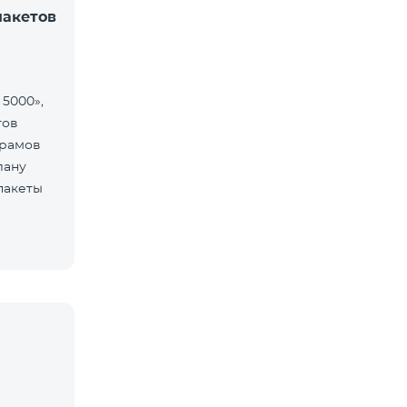
пакетов
 5000»,
тов
драмов
лану
пакеты