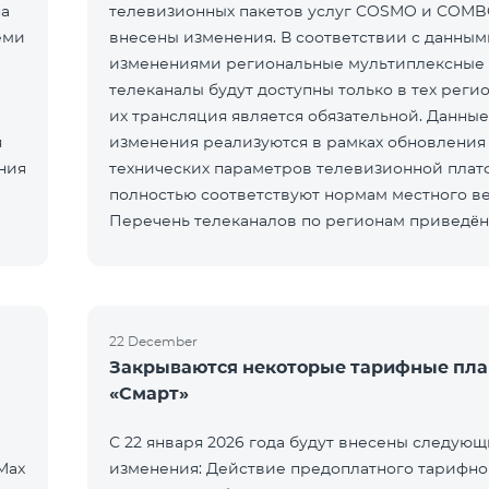
на
телевизионных пакетов услуг COSMO и COMB
еми
внесены изменения. В соответствии с данным
изменениями региональные мультиплексные
телеканалы будут доступны только в тех регио
их трансляция является обязательной. Данные
я
изменения реализуются в рамках обновления
ния
технических параметров телевизионной пла
полностью соответствуют нормам местного в
Перечень телеканалов по регионам приведён
ЕреванКотайкГегаркуникАраратАрмавирЛор
22 December
Закрываются некоторые тарифные пл
«Смарт»
С 22 января 2026 года будут внесены следую
Max
изменения: Действие предоплатного тарифно