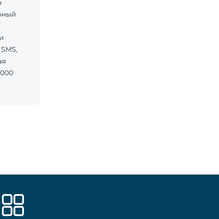
е
фный
и
 SMS,
ая
5000