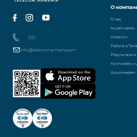
О компан
О нас
Музей связи
100
Новости
Работа в Тел
info@telecomarmenia.am
Результаты и
Комплаенс и 
Акционерам