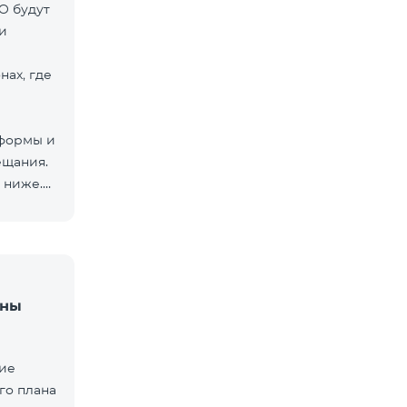
O будут
и
нах, где
тформы и
ещания.
 ниже.
аны
щие
го плана