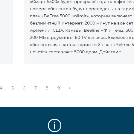
«Смарт 5500» будет прекращёно, а телефонны
номера абонентов будут переведены на тари
план «BeFree 5000 unlimit», который включает
безлимитный интернет, 2000 минут на все сет
Армении, США, Канады, Beeline РФ и Tele2, 500
200 МБ в роуминге, 60 TV каналов. Ежемесячн
абонентская плата за тарифный план «BeFree 
unlimit» составляет 5000 драм. Действие
предоплатного тарифного плана «Смарт
4
5
6
7
8
9