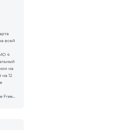
арта
на всей
нальный
нии на
 на 12
е
e Free