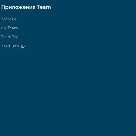
Приложения Team
TeamTV
My Team
TeamPay
Team Energy