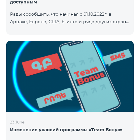
доступным
Рады соообщить, что начиная с 01.10.2022г. в
Арцахе, Европе, США, Египте и ряде других стран
будет действовать новый сниженный тариф на
Интернет - 9 драм за 1МБ. Входящие и исходящие
звонки в Армению звонки – 150 драм/минута.
Исходящие звонки локальные – 500 драм/минута.
SMS – 150 драм. Полный список стран: Арцах,
Албания, Австралия, Австрия, Бельгия, Болгария,
Босния и Герцеговина, Великобритания, Венгрия,
Германия, Греция, Дания, Джерси, Египет,
Ирландия, Исландия, Испани
23 June
Изменение условий программы «Team Бонус»