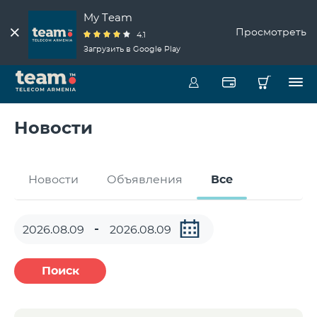
My Team
Просмотреть
4.1
Загрузить в Google Play
Новости
Новости
Объявления
Все
Поиск