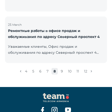
25 March
Ремонтные работы в офисе продаж и
обслуживания по адресу Северный проспект 4
Уважаемые клиенты, Офис продаж и
обслуживания по адресу Северный проспект 4
будет закрыт на ремонт с 26.03.2022 и возобновит
функционирование с 01.05.2022. Приносим
извинения за причиненные неудобства. По
4
5
6
7
8
9
10
11
12
вопросам звоните по номеру 100 или можете
подойти в близлежайщие офисы: Амиряна 3 (Пон-
Воскр. 09:00-24:00) 900 м., 12 минут ходьбы Абовяна
21 Пон-Воскр. 09:00-24:00) 700 м. 10 минут ходьбы
Вы можете ознакомиться с адресами и рабочими
графиками всех офисов продаж и обсл