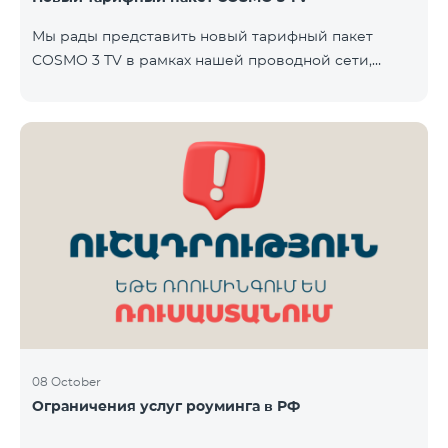
Team. Телевизионная услуга предоставляется без
Мы рады представить новый тарифный пакет
ТВ-приставки — доступ осуществляется через
COSMO 3 TV в рамках нашей проводной сети,
приложение TeamTV Smart. Стоимость
который объединяет интернет, телевидение и
фиксированную телефонию — современное
решение для вашего дома. Пакет будет доступен в
городах Варденис и Гавар до 15 ноября 2025 года
включительно. В пакет COSMO 3 TV входит:
Интернет: скорость до 50 Мбит/с Телевидение: до
80 каналов через приложение TeamTV Smart
Фиксированная телефония: 180 минут на звонки
внутри фиксированной сети Team Телевизионная
услуг
08 October
Ограничения услуг роуминга в РФ