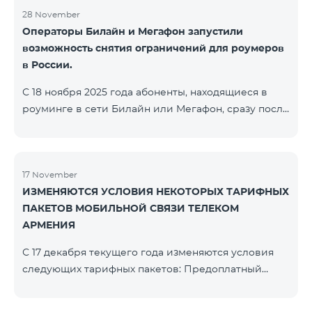
28 November
Операторы Билайн и Мегафон запустили
возможность снятия ограничений для роумеров
в России.
С 18 ноября 2025 года абоненты, находящиеся в
роуминге в сети Билайн или Мегафон, сразу после
регистрации в соответствующих сетях получают
SMS-сообщение со ссылкой на страницу с
прохождением Captcha-проверки. После её
успешного завершения доступ к интернету и SMS
17 November
ИЗМЕНЯЮТСЯ УСЛОВИЯ НЕКОТОРЫХ ТАРИФНЫХ
восстанавливается автоматически. Обращаем
ПАКЕТОВ МОБИЛЬНОЙ СВЯЗИ ТЕЛЕКОМ
внимание, что ссылка Captcha работает только при
АРМЕНИЯ
подключении к мобильной сети данных
операторов. Для корректной идентификации Wi-
С 17 декабря текущего года изменяются условия
Fi и VPN должны быть отключен
следующих тарифных пакетов: Предоплатный
тарифный план «Be Free 2000» будет
переименован в «Be Free 2300». Абонентская плата