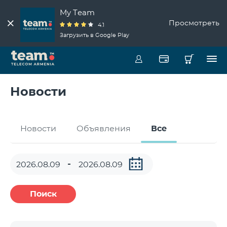
My Team
Просмотреть
4.1
Загрузить в Google Play
Новости
Новости
Объявления
Все
Поиск