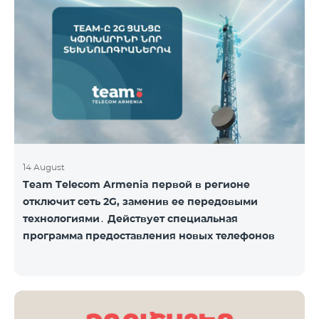
Название пакета Стандартная цена Стоимость со
скидкой на 1–12 месяцев COSMO 4 9900
Региональный 9900 драм/мес 7425 драм/мес С
подробным описанием включённых услуг COSMO
вы можете ознакомиться по ссылк
14 August
Team Telecom Armenia первой в регионе
отключит сеть 2G, заменив ее передовыми
технологиями․ Действует специальная
программа предоставления новых телефонов