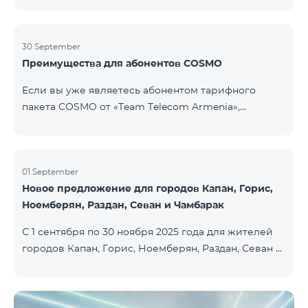
30 September
Преимущества для абонентов COSMO
Если вы уже являетесь абонентом тарифного
пакета COSMO от «Team Telecom Armenia»,
воспользуйтесь специальным предложением для
приобретения умных устройств для дома.
Автоматизируйте освещение, отопление и
систему безопасности — всего одним касанием и с
01 September
Новое предложение для городов Капан, Горис,
безлимитным интернетом благодаря устройствам
Ноемберян, Раздан, Севан и Чамбарак
Aqara от Smart Place. Все действующие абоненты
пакетов услуг COSMO имеют возможность
С 1 сентября по 30 ноября 2025 года для жителей
приобрести умные устройства бренда Aqara на
городов Капан, Горис, Ноемберян, Раздан, Севан и
особых условиях. Устройства доступны в салоне
Чамбарак доступен тарифный пакет COSMO 4
Team Pla
Regional по цене 9 900 драм с 25% скидкой на срок
12 месяцев при условии 12-месячной подписки։