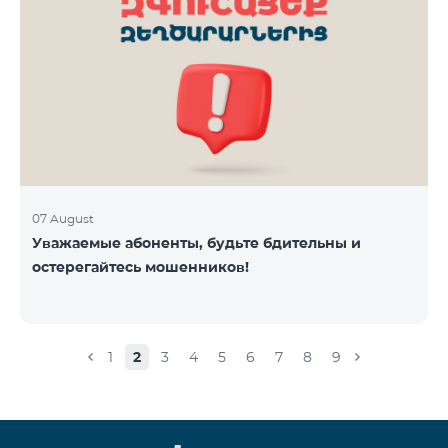
07 August
Уважаемые абоненты, будьте бдительны и
остерегайтесь мошенников!
1
2
3
4
5
6
7
8
9